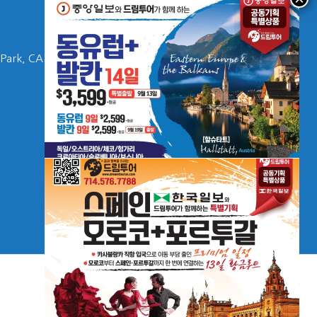
서울사무소
 Park, CA
고양시 일산 동구 중앙로
010-8882-2001
info@dreamtourus.com
소장 이서우
이용약관
여행자보험
결제와 환불