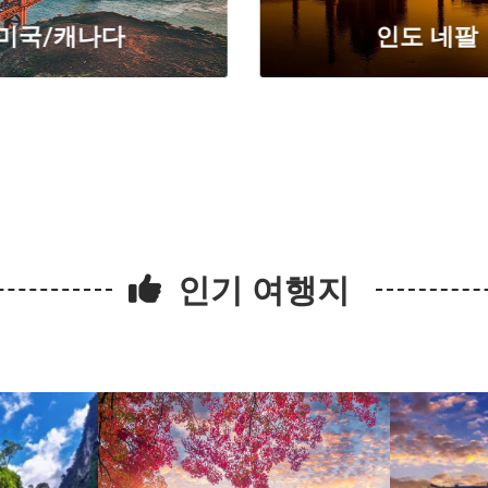
미국/캐나다
인도 네팔
인기 여행지