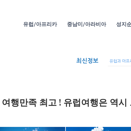
유럽/아프리카
중남미/아라비아
성지
제목
꿈같았던 
최신정보
서유럽 4개국
2026년 8
 여행만족 최고 ! 유럽여행은 역시 
제목
유럽과 아