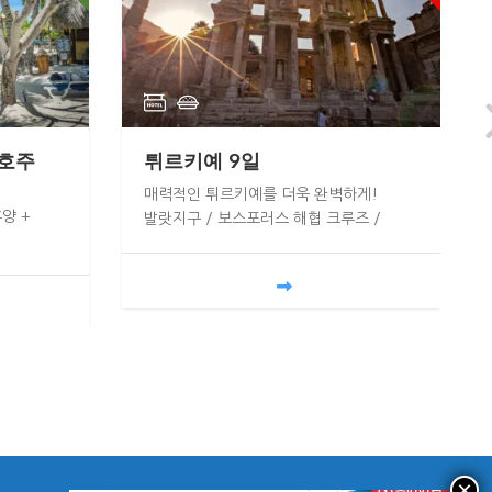
 호주
튀르키예 9일
매력적인 튀르키예를 더욱 완벽하게!
양 +
발랏지구 / 보스포러스 해협 크루즈 /