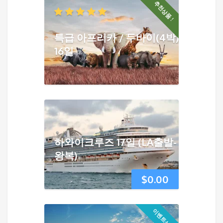
추천상품 !
특급 아프리카 / 두바이(4박)
16일
하와이크루즈 17일 (LA출발-
왕복)
$
0.00
이벤트상품!