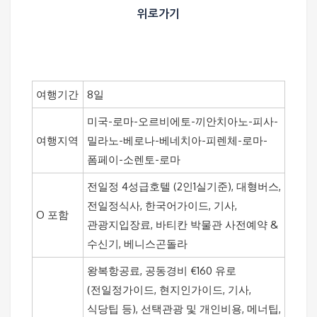
위로가기
여행기간
8일
미국-로마-오르비에토-끼안치아노-피사-
여행지역
밀라노-베로나-베네치아-피렌체-로마-
폼페이-소렌토-로마
전일정 4성급호텔 (2인1실기준), 대형버스,
전일정식사, 한국어가이드, 기사,
O 포함
관광지입장료, 바티칸 박물관 사전예약 &
수신기, 베니스곤돌라
왕복항공료, 공동경비 €160 유로
(전일정가이드, 현지인가이드, 기사,
식당팁 등), 선택관광 및 개인비용, 메너팁,