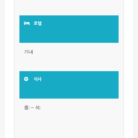
호텔
기내
식사
중: – 석: