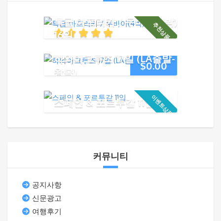
특급 아프리카 / 두바이(4박)
추천상품 !
16일
하와이크루즈 17일 (LA출발-
$
0.00
왕복)
이벤트상품!
스페인 & 포르투갈 11일
커뮤니티
공지사항
신문광고
여행후기