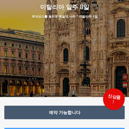
이탈리아 일주 8일
르네상스를 꽃피운 예술의 나라 !! 이탈리아 8일
신
상
품
!
예약 가능합니다