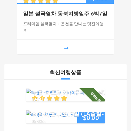
일본 설국열차 동북지방일주 6박7일
프리미엄 설국열차 + 온천을 만나는 멋진여행
♬
최신여행상품
특급 아프리카 / 두바이(4박)
추천상품 !
16일
하와이크루즈 17일 (LA출발-
$
0.00
왕복)