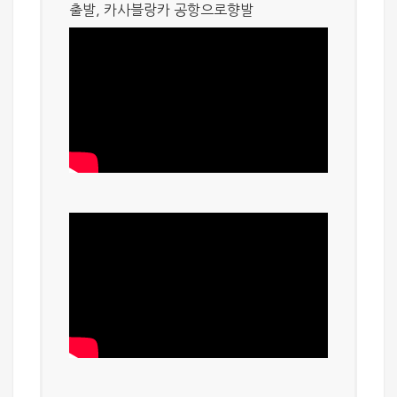
출발, 카사블랑카 공항으로향발