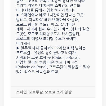
등으로 고객의 만족도 최상인 장대한 역사와
수려한 자연이 매혹적인 스페인의 진수를
미래여행을 통해서 경험 하시게 됩니다.
▶ 스페인에서 배로 1시간이면 만나는 그곳
탕헤르
, 아름다운 해안 벽화마을
아실라
,
모로코 왕국의 수도인
페스
, 잘 정비된
계획도시이자 현재 수도인
라바트
, 영화와 같은
그곳인 모로코 최대항구도시
카사블랑카
,
모로코의 대명사 초대형 수크가 즐비한
마라케시
▶ 일주일 내내 돌아봐도 모자란 매력 넘치는
포르투갈 ! 유럽의 땅이 끝나고 바다가
시작되는 그곳
호까 곶 (Cabo de Roca)
,
다양한 컬러의 하름 다운 하모니
페나성
(Palacio da Pena)
, 포르투갈의 일상을 느낄수
있는
리스본 골목길과 트램
스페인, 포르투갈, 모로코 소개 영상