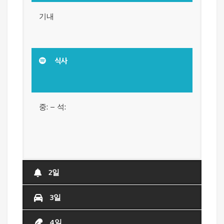
기내
식사
중: – 석:
2일
3일
4일