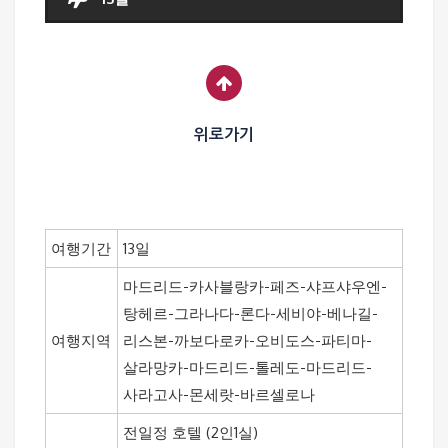
위로가기
여행기간
13일
마드리드-카사블랑카-페즈-샤프샤우엔-
탕헤르-그라나다-론다-세비야-베나길-
여행지역
리스본-까보다로카-오비도스-파티마-
살라망카-마드리드-톨레도-마드리드-
사라고사-몬세랏-바르셀로나
전일정 호텔 (2인1실)