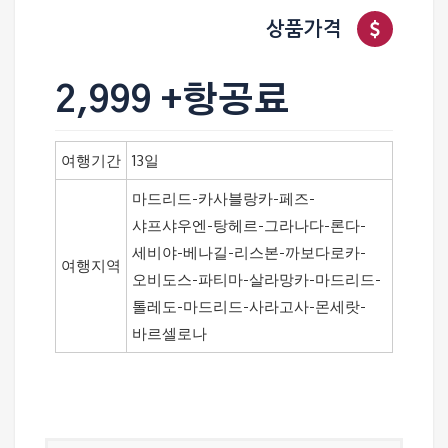
상품가격
2,999 +항공료
여행기간
13일
마드리드-카사블랑카-페즈-
샤프샤우엔-탕헤르-그라나다-론다-
세비야-베나길-리스본-까보다로카-
여행지역
오비도스-파티마-살라망카-마드리드-
톨레도-마드리드-사라고사-몬세랏-
바르셀로나