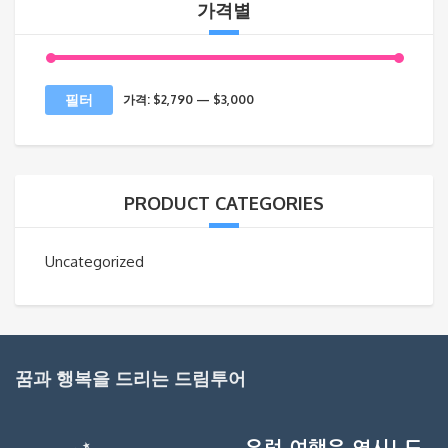
가격별
최
최
필터
가격:
$2,790
—
$3,000
소
대
가
가
격
격
PRODUCT CATEGORIES
Uncategorized
꿈과 행복을 드리는 드림투어