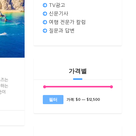
TV광고
신문기사
여행 전문가 칼럼
질문과 답변
가격별
루즈는
착하는
둥이
최
최
필터
가격:
$0
—
$12,500
소
대
가
가
격
격