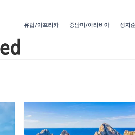
유럽/아프리카
중남미/아라비아
성지
zed