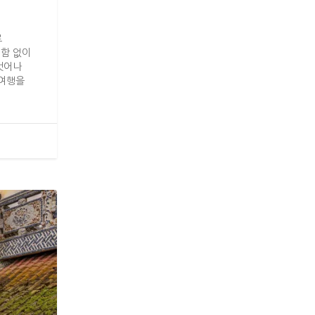
로
편함 없이
벗어나
 여행을