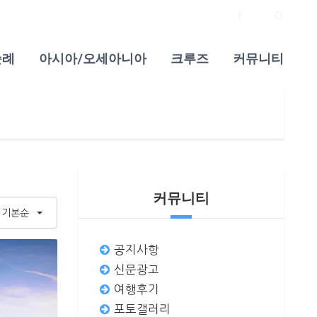
순례
아시아/오세아니아
크루즈
커뮤니티
커뮤니티
기본순
공지사항
신문광고
여행후기
포토갤러리