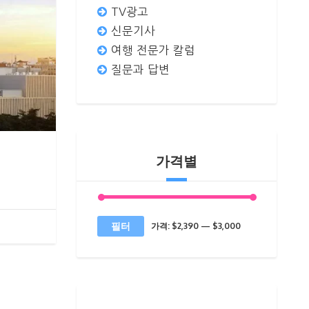
TV광고
신문기사
여행 전문가 칼럼
질문과 답변
가격별
최
최
필터
가격:
$2,390
—
$3,000
소
대
가
가
격
격