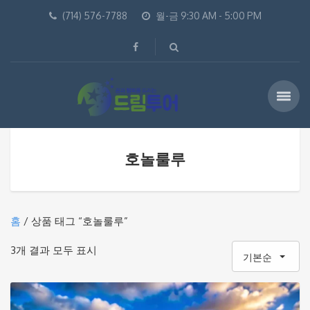
(714) 576-7788
월-금 9:30 AM - 5:00 PM
호놀룰루
홈
/ 상품 태그 “호놀룰루”
3개 결과 모두 표시
기본순