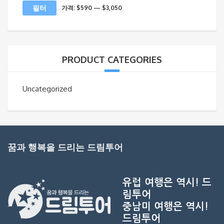
최
최
필터
가격:
$590
—
$3,050
소
대
가
가
격
격
PRODUCT CATEGORIES
Uncategorized
꿈과 행복을 드리는 드림투어
유럽 여행은 역시!
드
림투어
중남미 여행은 역시!
드림투어