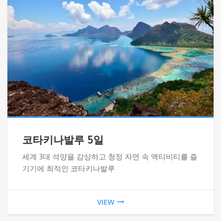
코타키나발루 5일
세계 3대 석양을 감상하고 청정 자연 속 액티비티를 즐
기기에 최적인 코타키나발루
VIEW