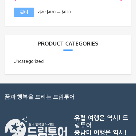
최
최
필터
가격:
$820
—
$830
소
대
가
가
격
격
PRODUCT CATEGORIES
Uncategorized
꿈과 행복을 드리는 드림투어
유럽 여행은 역시!
드
림투어
중남미 여행은 역시!