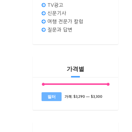
TV광고
신문기사
여행 전문가 칼럼
질문과 답변
가격별
최
최
필터
가격:
$3,290
—
$3,300
소
대
가
가
격
격