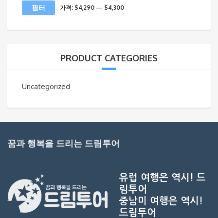
최
최
필터
가격:
$4,290
—
$4,300
소
대
가
가
격
격
PRODUCT CATEGORIES
Uncategorized
꿈과 행복을 드리는 드림투어
유럽 여행은 역시!
드
림투어
중남미 여행은 역시!
드림투어