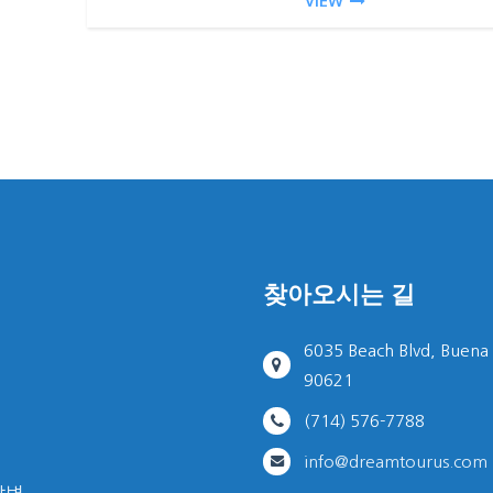
VIEW
찾아오시는 길
6035 Beach Blvd, Buena
90621
(714) 576-7788
info@dreamtourus.com