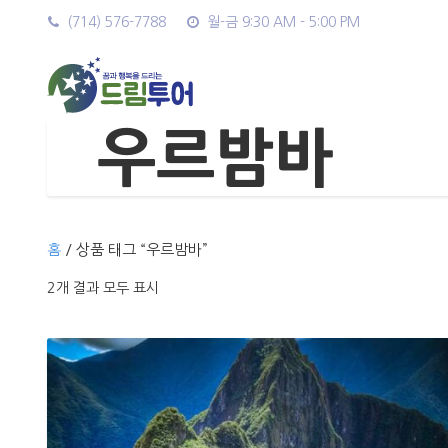
(714) 576-7788
월-금 9:30 AM - 5:00 PM
우르밤바
홈
/ 상품 태그 “우르밤바”
2개 결과 모두 표시