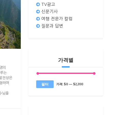
TV광고
신문기사
여행 전문가 칼럼
질문과 답변
가격별
문명의
페루는
 발전상은
동행하며
최
최
필터
가격:
$0
—
$2,200
소
대
교수님을
가
가
격
격