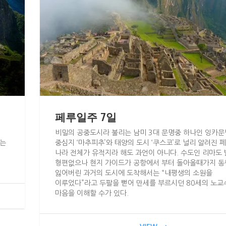
페루일주 7일
비밀의 공중도시라 불리는 남미 3대 문명중 하나인 잉카
나는
중심지 ‘마추피추’와 태양의 도시 ‘쿠스코’로 널리 알려진 
나라 전체가 유적지라 해도 과언이 아니다. 수도인 리마도
형편없으나 현지 가이드가 공항에서 부터 돌아올때가지 
잃어버린 과거의 도시에 도착해서는 “내평생의 소원을
이루었다”라고 두팔을 뻗어 만세를 부르시던 80세의 노
마음을 이해할 수가 있다.