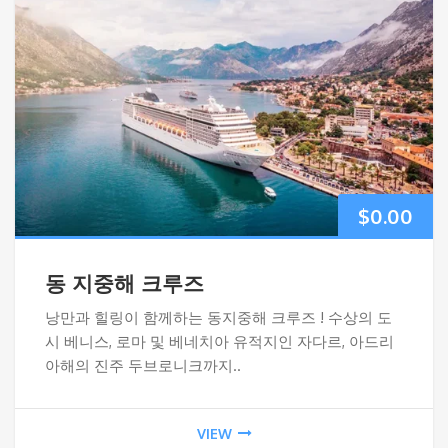
$
0.00
동 지중해 크루즈
낭만과 힐링이 함께하는 동지중해 크루즈 ! 수상의 도
시 베니스, 로마 및 베네치아 유적지인 자다르, 아드리
아해의 진주 두브로니크까지..
VIEW