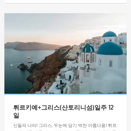
튀르키예+그리스(산토리니섬)일주 12
일
신들의 나라! 그리스, 두눈에 담기 벅찬 아름다움! 튀르