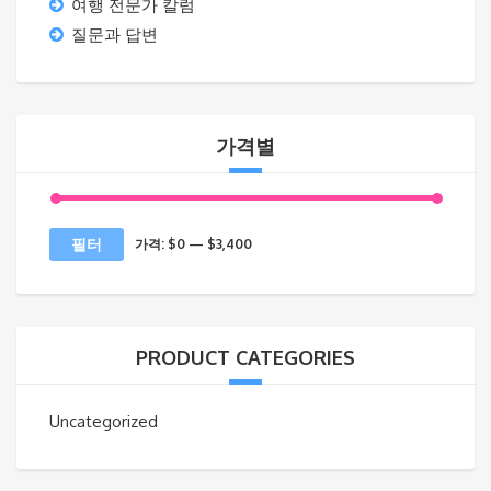
여행 전문가 칼럼
질문과 답변
가격별
최
최
필터
가격:
$0
—
$3,400
소
대
가
가
격
격
PRODUCT CATEGORIES
Uncategorized