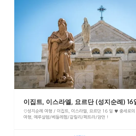
이집트, 이스라엘, 요르단 (성지순례) 16
♡성지순례 여행 / 이집트, 이스라엘, 요르단 16 일 ♥ 중세로의
여행, 예루살렘/베들레헴/갈릴리/페트라/암만 !