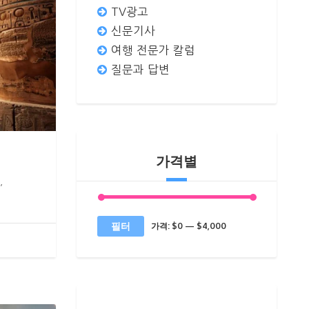
TV광고
신문기사
여행 전문가 칼럼
질문과 답변
가격별
,
최
최
필터
가격:
$0
—
$4,000
소
대
가
가
격
격