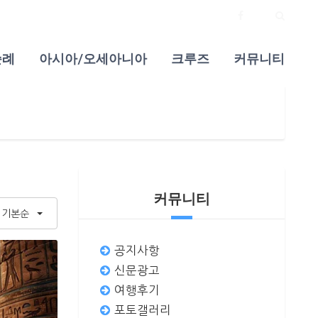
순례
아시아/오세아니아
크루즈
커뮤니티
커뮤니티
기본순
공지사항
신문광고
여행후기
포토갤러리