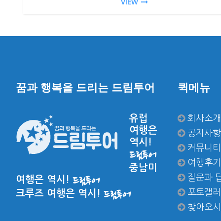
VIEW
꿈과 행복을 드리는 드림투어
퀵메뉴
유럽
회사소개
여행은
공지사항
역시!
커뮤니티
드림투어
여행후기
중남미
질문과 
여행은 역시!
드림투어
포토갤러
크루즈 여행은 역시!
드림투어
찾아오시