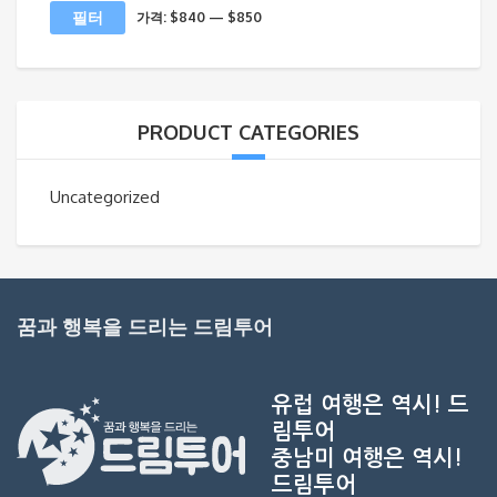
최
최
필터
가격:
$840
—
$850
소
대
가
가
격
격
PRODUCT CATEGORIES
Uncategorized
꿈과 행복을 드리는 드림투어
유럽 여행은 역시!
드
림투어
중남미 여행은 역시!
드림투어