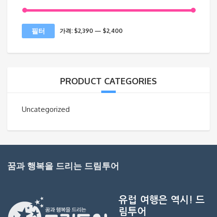
최
최
필터
가격:
$2,390
—
$2,400
소
대
가
가
격
격
PRODUCT CATEGORIES
Uncategorized
꿈과 행복을 드리는 드림투어
유럽 여행은 역시!
드
림투어