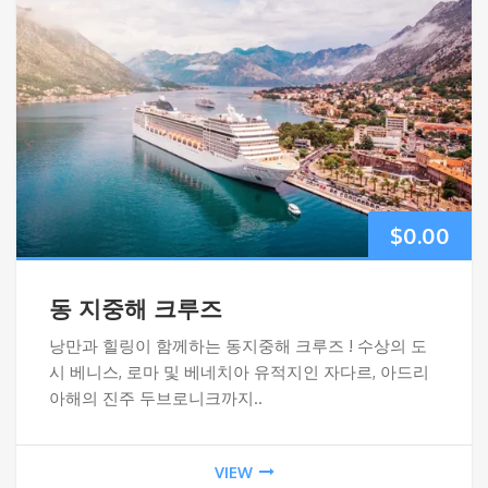
$
0.00
동 지중해 크루즈
낭만과 힐링이 함께하는 동지중해 크루즈 ! 수상의 도
시 베니스, 로마 및 베네치아 유적지인 자다르, 아드리
아해의 진주 두브로니크까지..
VIEW