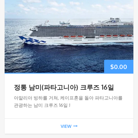
$
0.00
정통 남미(파타고니아) 크루즈 16일
아말리아 빙하를 거쳐, 케이프혼을 돌아 파타고니아를
관광하는 남미 크루즈 16일 !
VIEW