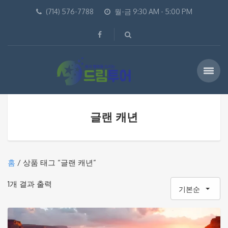
(714) 576-7788
월-금 9:30 AM - 5:00 PM
글랜 캐년
홈
/ 상품 태그 “글랜 캐년”
1개 결과 출력
기본순