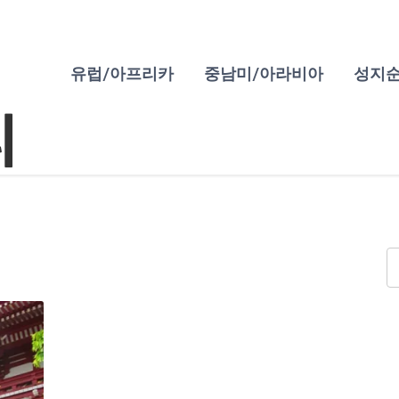
유럽/아프리카
중남미/아라비아
성지
리