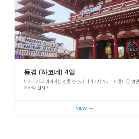
동경 (하코네) 4일
아사쿠사로 이어지는 전통 상점가 나카미세거리 ! 아름다운 인
히카와 신사 !
VIEW