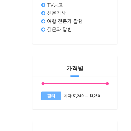
TV광고
신문기사
여행 전문가 칼럼
질문과 답변
가격별
최
최
필터
가격:
$1,240
—
$1,250
소
대
가
가
격
격