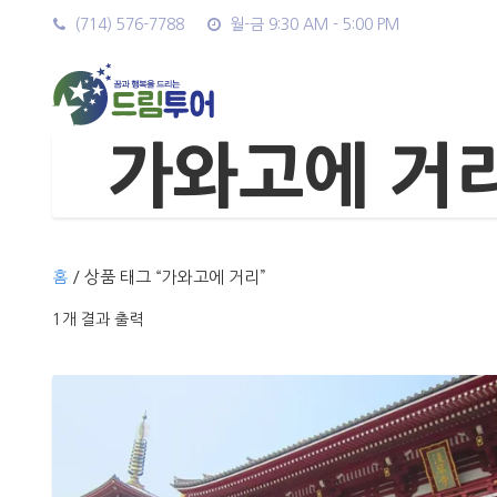
(714) 576-7788
월-금 9:30 AM - 5:00 PM
가와고에 거
홈
/ 상품 태그 “가와고에 거리”
1개 결과 출력