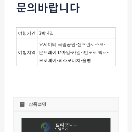
문의바랍니다
여행기간
3박 4일
요세미티 국립공원-샌프란시스코-
여행지역
몬트레이 17마일-카멜-1번도로 빅서-
모로베이-피스모비치-솔뱅
상품설명