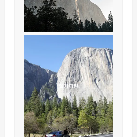
(22.4킬로미터 ~ 25.6킬로미터)이며,
높이가 4,800 피트 (1,440미터)에
이른다.
엘카피탄
암벽타기 산악인들에게는 유명한
장소로 3,000ft 높이로 세계에서 가장
큰 화강암 바위이다. 엘 캐피턴에서는
암벽타기의 시기인 여름이면 전세계의
엘카피탄
암벽등반 전문 산악인들이 암벽을
타기 위한 준비를 하는 모습을 볼 수
있습니다. 도전하는 것을 좋아하는
산악인에게는 어렵고 위험한 이 엘
캐피턴이 최고의 장소라고 할 수
있습니다.