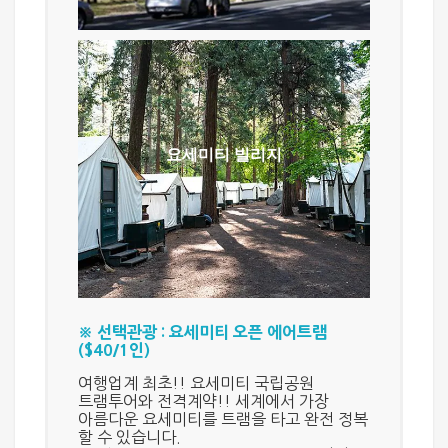
요세미티 빌리지
요세미티 국립공원을 방문할 때 가장
신경 쓰이는 것 중 하나가 숙박지를
요세미티 빌리지
정하는 일입니다. 다행히도 요세미티
국립공원 안에는 호텔, 랏지, 캐빈,
캠핑장 등 다양한 숙박옵션이
있습니다.
※ 선택관광 : 요세미티 오픈 에어트램
($40/1인)
여행업계 최초!!
요세미티 국립공원
트램투어와 전격계약!! 세계에서 가장
아름다운 요세미티를 트램을 타고 완전 정복
할 수 있습니다.