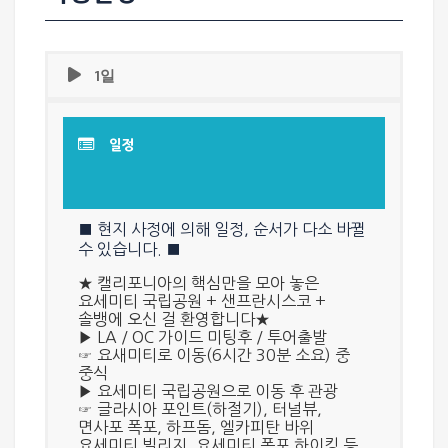
1일
일정
■ 현지 사정에 의해 일정, 순서가 다소 바뀔
수 있습니다. ■
★ 캘리포니아의 핵심만을 모아 놓은
요세미티 국립공원 + 샌프란시스코 +
솔뱅에 오신 걸 환영합니다★
▶
LA / OC
가이드 미팅후 / 투어출발
☞
요새미티
로 이동(6시간 30분 소요) 중
중식
▶
요세미티 국립공원
으로 이동 후 관광
☞
글라시아 포인트(하절기), 터널뷰,
면사포 폭포, 하프돔, 엘카피탄 바위
요세미티 빌리지, 요세미티 폭포 하이킹
등