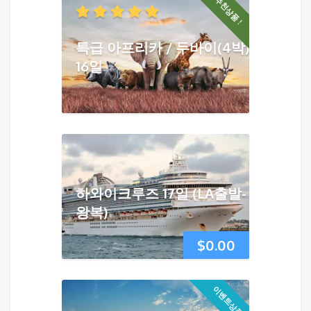
추천상품 !
특급 아프리카 / 두바이(4박)
16일
하와이크루즈 17일 (LA출발-
왕복)
$
0.00
이벤트상품!