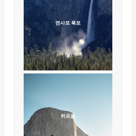
요세미티의 면사포 폭포는 높이가 180
미터인데 봄철이면 눈이 녹아 수량이
면사포 폭포
많아지며 바람에 폭포 물이 날려서
신부의 면사포처럼 보입니다. 폭포
근처에서 사진을 찍으시려면 봄철에는
우산이나 비옷을 지참하시면
좋습니다.
하프돔
요세미티의 하이킹 코스로 하프 돔
케이블 루트는 여행자가 결코 잊을 수
없는 코스이다. 그러나이 루트는 강한
하프돔
정신과 육체가 수반되야 한다. 이
하이킹 코스의 길이는 약 14 ~ 16마일