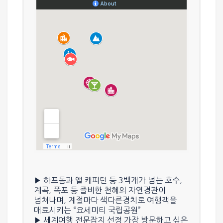
▶ 하프돔과 앨 캐피턴 등 3백개가 넘는 호수,
계곡, 폭포 등 즐비한 천혜의 자연경관이
넘쳐나며, 계절마다 색다른경치로 여행객을
매료시키는
“요세미티 국립공원”
▶ 세계여행 전문잡지 선정 가장 방문하고 싶은