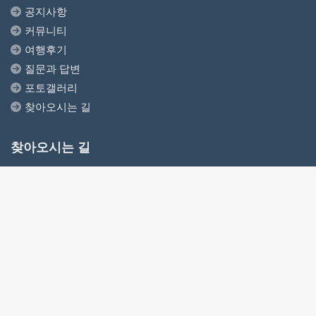
공지사항
커뮤니티
여행후기
질문과 답변
포토갤러리
찾아오시는 길
찾아오시는 길
6035 Beach Blvd, Buena Park, CA 90621
(714) 576-7788
info@dreamtourus.com
서울사무소
고양시 일산 동구 중앙로