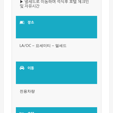
▶
멀세드
로 이동하여 석식후
호텔 체크인
및 자유시간
장소
LA/OC – 요세미티 – 멀세드
이동
전용차량