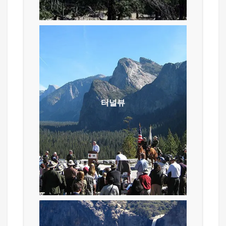
방문한다.
터널뷰
터널 뷰 (Tunnel View)는 요세미티
국립공원 내부의 41 번 도로 (State
Route 41) 상의 Wawona Tunnel의
터널뷰
바로 동쪽에 위치한 곳으로 공원의
가장 유명한 장소들을 (앨 캐피탄,
하프 돔 그리고 브리아들베일 폭포)
한꺼번에 볼 수 있는 장소입니다.
공원을 사진 한장에 담기 좋은 장소로
알려져 있습니다.
면사포 폭포