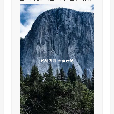
요세미티 국립공원
요세미티 국립공원 (Yosemite
National Park)은 미국 캘리포니아
중부 시에라네바다 산맥 서쪽 사면에
위치한 산악지대로, 빙하의 침식으로
만들어진 절경으로 유명하다 빙하가
만들어낸 기암절병을 비롯한 절경을
요세미티 국립공원
감상하려는 관광객이 연간 3백만에
이르며, 깎아지른 듯 솟아있는 암벽이
많아 암별 등반가들이 즐겨찾는
곳이다. 공원의 전체 면적은
3,081km²이며, 1984년 유네스코
세계유산으로 지정되었다. 대부분의
관광객은 18km²의 요세미티 밸리를