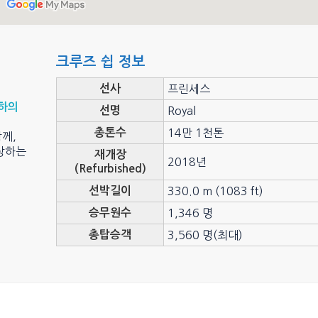
크루즈 쉽 정보
선사
프린세스
하의
선명
Royal
총톤수
14만 1천톤
함께,
상하는
재개장
2018년
(Refurbished)
선박길이
330.0 m (1083 ft)
승무원수
1,346 명
총탑승객
3,560 명(최대)