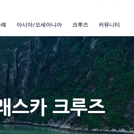
순례
아시아/오세아니아
크루즈
커뮤니티
알래스카 크루즈