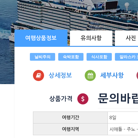
여행상품정보
유의사항
사진
날씨주의
숙박포함
식사포함
알라스카 
상세정보
세부사항
문의바
상품가격
여행기간
8일
여행지역
시애틀 – 주노 