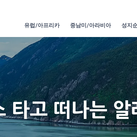
유럽/아프리카
중남미/아라비아
성지
 타고 떠나는 