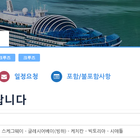
크루즈
크루즈
일정요청
포함/불포함사항
랍니다
– 스케그웨이 – 글레시어베이(빙하) – 케치칸 – 빅토리아 – 시애틀