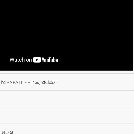
지역 – SEATTLE – 주노, 알라스카
석:선내식