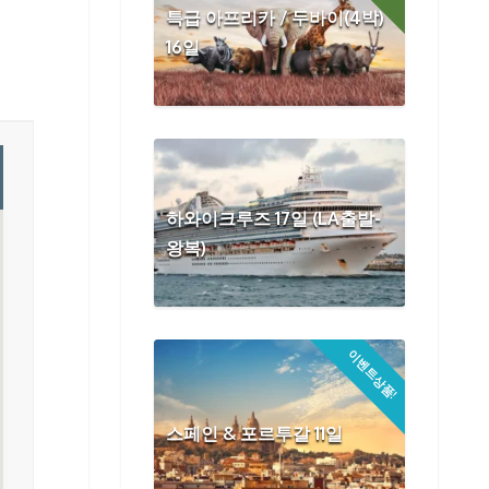
특급 아프리카 / 두바이(4박)
16일
하와이크루즈 17일 (LA출발-
왕복)
이벤트상품!
스페인 & 포르투갈 11일