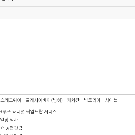
– 스케그웨이 – 글레시어베이(빙하) – 케치칸 – 빅토리아 – 시애틀
크루즈 터미널 픽업드랍 서비스
전일정 식사
 쇼 공연관람