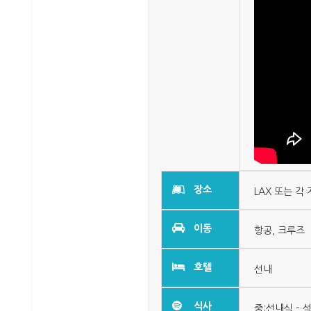
장소
LAX 또는 각 
이동
항공, 크루즈
호텔
선내
식사
중:선내식 – 