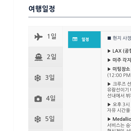
여행일정
1일
■ 현지 사정
일정
▶
LAX (
2일
▶
미주 각지
▶
미팅장소
(12:00 P
3일
▶ 크루즈 
유람선이기 
선내에서 뷔
4일
▶ 오후 3시
자유 시간을
5일
▶
Medallio
서비스는 승