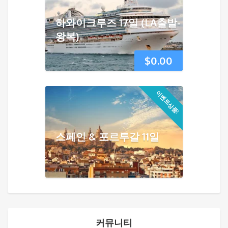
하와이크루즈 17일 (LA출발-
왕복)
$
0.00
이벤트상품!
스페인 & 포르투갈 11일
커뮤니티