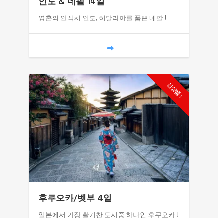
인도 & 네팔 14일
영혼의 안식처 인도, 히말라야를 품은 네팔 !
신상품 !
후쿠오카/벳부 4일
일본에서 가장 활기찬 도시중 하나인 후쿠오카 !