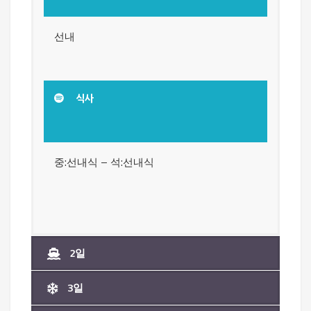
선내
식사
중:선내식 – 석:선내식
2일
3일