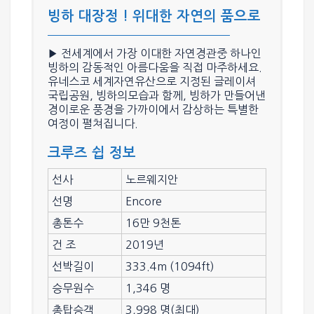
빙하 대장정 ! 위대한 자연의 품으로
▶ 전세계에서 가장 이대한 자연경관중 하나인
빙하의 감동적인 아름다움
을 직접 마주하세요.
유네스코 세계자연유산으로 지정된
글레이셔
국립공원, 빙하의모습
과 함께, 빙하가 만들어낸
경이로운 풍경을 가까이에서 감상하는 특별한
여정이 펼쳐집니다.
크루즈 쉽 정보
선사
노르웨지안
선명
Encore
총톤수
16만 9천톤
건 조
2019년
선박길이
333.4m (1094ft)
승무원수
1,346 명
총탑승객
3,998 명(최대)