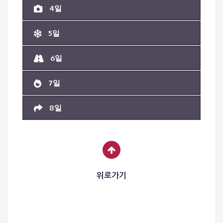
4일
5일
6일
7일
8일
위로가기