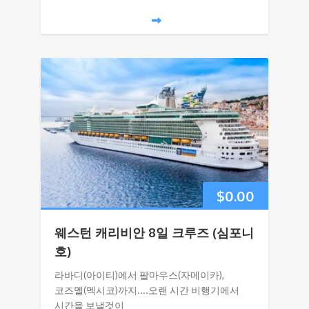
$
0.00
웨스턴 캐리비안 8일 크루즈 (심포니
호)
라바디(아이티)에서 팔마우스(자메이카),
코즈멜(멕시코)까지....오랜 시간 비행기에서
시간을 보낼것이