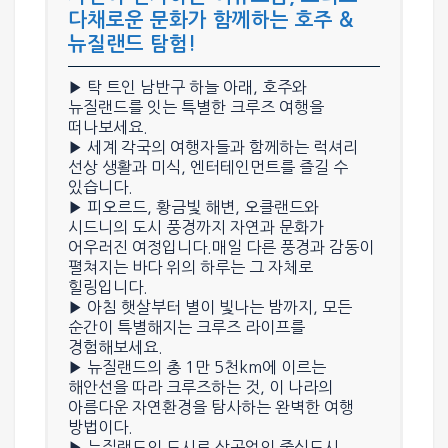
다채로운 문화가 함께하는 호주 &
뉴질랜드 탐험!
▶ 탁 트인 남반구 하늘 아래,
호주와
뉴질랜드
를 잇는 특별한 크루즈 여행을
떠나보세요.
▶ 세계 각국의 여행자들과 함께하는 럭셔리
선상 생활과 미식, 엔터테인먼트
를 즐길 수
있습니다.
▶
피오르드, 황금빛 해변, 오클랜드와
시드니의 도시 풍경
까지 자연과 문화가
어우러진 여정입니다.매일 다른 풍경과 감동이
펼쳐지는 바다 위의 하루는 그 자체로
힐링입니다.
▶ 아침 햇살부터 별이 빛나는 밤까지,
모든
순간이 특별해지는 크루즈 라이프
를
경험해보세요.
▶ 뉴질랜드의 총 1만 5천km에 이르는
해안선을 따라 크루즈하는 것, 이 나라의
아름다운 자연환경을 탐사하는 완벽한 여행
방법이다.
▶ 뉴질랜드의 도시로 상공업의 중심도시