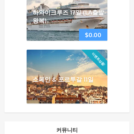
하와이크루즈 17일 (LA출발-
왕복)
$
0.00
이벤트상품!
스페인 & 포르투갈 11일
커뮤니티