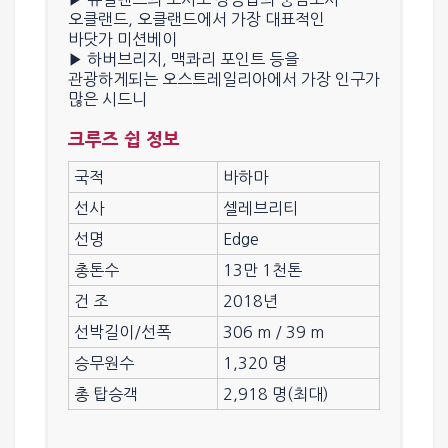
오클랜드, 오클랜드에서 가장 대표적인
바닷가
미션베이
▶ 하버브리지, 맥콰리 포인트 등을
관광하게되는 오스트레일리아에서 가장 인구가
많은
시드니
크루즈 쉽 정보
국적
바하마
선사
셀레브리티
선명
Edge
총톤수
13만 1천톤
건 조
2018년
선박길이/선폭
306 m / 39 m
승무원수
1,320 명
총 탑승객
2,918 명(최대)