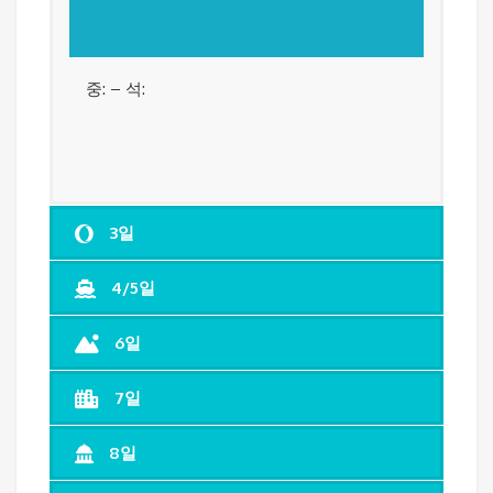
중: – 석:
3일
4/5일
6일
7일
8일