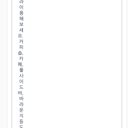
라
이
용
해
보
세
요.
커
피
숍,
카
페,
풀
사
이
드
바,
바
라
운
지
등
도