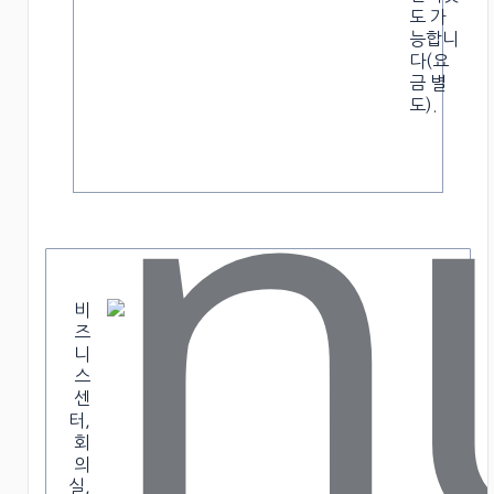
도 가
능합니
다(요
금 별
도).
비
즈
니
스
센
터,
회
의
실,