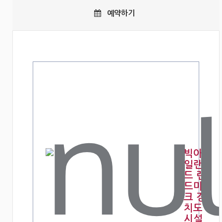
예약하기
빅아
일랜
드 랜
드마
크 경
치도
시설