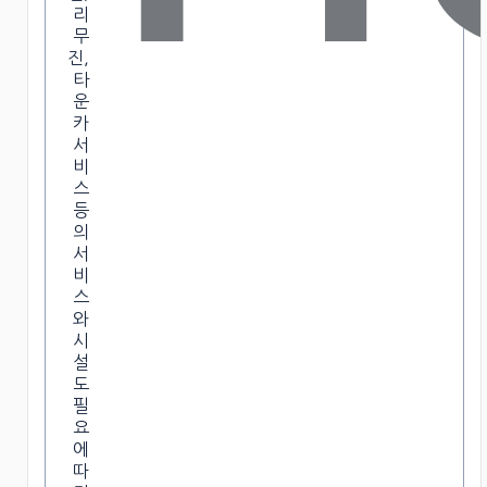
리
무
진,
타
운
카
서
비
스
등
의
서
비
스
와
시
설
도
필
요
에
따