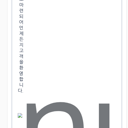
마
련
되
어
언
제
든
지
고
객
을
환
영
합
니
다.