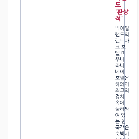
도
'환상
적'
빅아일
랜드의
랜드마
크 호
텔 마
우나
라니
베이
호텔
은
하와이
최고의
경치
속에
둘러싸
여 있
는 천
국같은
숙박시