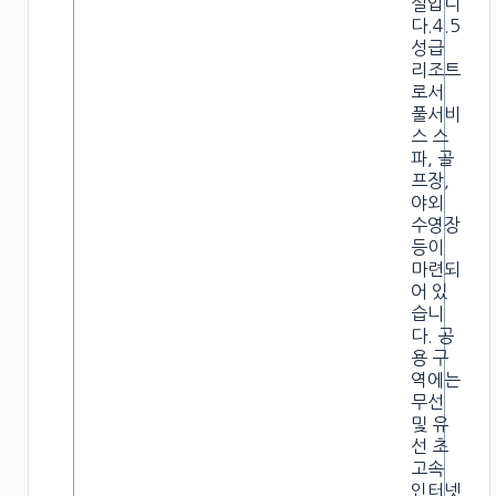
설입니
다.4.5
성급
리조트
로서
풀서비
스 스
파, 골
프장,
야외
수영장
등이
마련되
어 있
습니
다. 공
용 구
역에는
무선
및 유
선 초
고속
인터넷