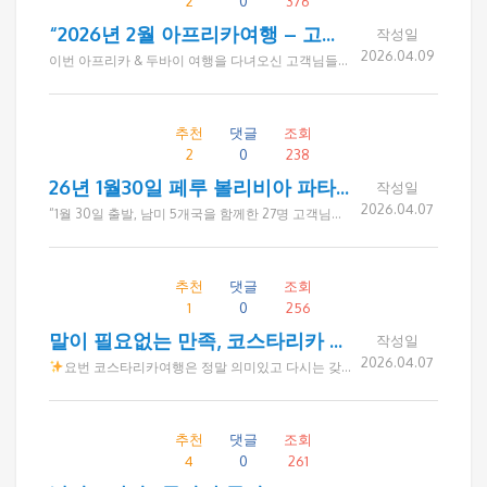
2
0
376
“2026년 2월 아프리카여행 – 고객 감사 메시지 모음”
작성일
2026.04.09
이번 아프리카 & 두바이 여행을 다녀오신 고객님들께서 여행 후 카카오톡으로 많은 감사의 메시지를 보내주셨습니다. 연세가 있으신 고객님들이 많아 홈페이지 후기 대신 카톡으로 마음을 전해주셨고, 그 따뜻한 글들을 모아 정리해 소개드립니다. 드림투어를 믿고 함께해주셔서 진심으로 감사드립니다.
추천
댓글
조회
2
0
238
26년 1월30일 페루 볼리비아 파타고니아 브라질 아르헨티나
작성일
2026.04.07
“1월 30일 출발, 남미 5개국을 함께한 27명 고객님들께서 여행 후 카카오톡으로 보내주신 짧지만 진심 어린 감사 인사를 모아 전해드립니다. 쉽지 않은 긴 여정이었지만 ‘행복한 여행이었다’는 한결같은 말씀에 드림투어가 추구하는 여행의 가치를 다시 한번 느낄 수 있었습니다.”
추천
댓글
조회
1
0
256
말이 필요없는 만족, 코스타리카 프리미엄 여행
작성일
2026.04.07
요번 코스타리카여행은 정말 의미있고 다시는 갖지 못할 좋은 시간을 함께하며 즐거웠습니다 다들 건강관리 잘하시고 같이 할수 있는 기회가 되면 또 함께 하며 많이 더 알아가길 바랍니다. 행복했습니다
추천
댓글
조회
4
0
261