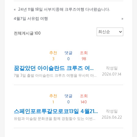
«
24년 11월 18일 서부지중해 크루즈여행 다녀왔습니다.
4월7일 서유럽 여행
»
전체게시글 100
추천
댓글
조회
3
0
98
꿈같았던 아이슬란드 크루즈 여행, 함께해서 더욱 행복했습니다.
작성일
2026.07.14
7월 3일 출발 아이슬란드 크루즈 여행을 무사히 마치고 돌아왔습니다. 여행 후 많은 선생님들께서 "덕분에 편안하고 즐거운 여행이었다", "좋은 분들과 함께해 더욱 뜻깊었다", "평생 잊지 못할 추억이 되었다"는 따뜻한 말씀을 전해 주셨습니다. 특히 무더운 여름, 시원한 아이슬란드의 대자연을 감상하며 아름다운 풍경과 특별한 경험을 함께 나눌 수 있었고, 미국 각 지역에서 오신 좋은 분들과 소중한 인연을 맺을 수 있었던 시간이었습니다. 여행사를 통한 첫 그룹 크루즈 여행이라 처음에는 다소 어색하셨지만, 여행이 끝날 무렵에는 서로 정을 나누며 다음 만남을 기약하는 모습이 무척 인상적이었습니다. 여행이 끝난 후에도 "벌써 꿈같은 시간이 지나갔다", "추억이 오래도록 마음속에 남을 것 같다"는 말씀을 남겨주신 고객님들께 진심으로 감사드립니다. 드림투어는 앞으로도 고객 한 분 한 분이 편안하고 안전하게 여행하실 수 있도록 세심하게 준비하고, 좋은 사람들과 아름다운 추억을 만들어 가는 여행을 선사하겠습니다. 함께해 주신 모든 선생님들께 다시 한번 감사드리며, 늘 건강과 행복이 함께하시길 기원합니다. 감사합니다. - 드림투어 아이슬란드 크루즈팀 일동 - 고객 후기 한마디 "덕분에 많이 보고, 많이 먹고, 정말 편안한 여행이었습니다." "좋은 여행 코스와 좋은 분들과의 만남이 너무 좋았습니다." "사장님의 세심한 배려 덕분에 즐겁고 안전한 여행이 되었습니다." "추억에 오래 남을 행복한 여행이었습니다." "함께 여행한 모든 분들께 감사드립니다. 다음에 또 뵙기를 바랍니다." "아름다운 아이슬란드의 풍경과 소중한 인연을 오래 기억하겠습니다."
추천
댓글
조회
1
0
140
스페인포르투갈모로코13일 4월21일
작성일
2026.06.22
유럽과 이슬람 문화권을 함께 경험할수 있는 이번여행은 드림투어로 다녀오신분이 추천해서 다녀오게 되었는데 호텔이 전반적으로 깨끗하고, 식사가 생각보다 훨씬 잘 나와 만족했습니다. 가기전에는 모로코 뭐 볼꺼 있나? 했는데 다녀와서는 모로코가 가장 기억에 남습니다. 장거리 일정이었지만 전반적으로 만족스러웠고 사장님과 가이드님이 세심하게 챙겨주셔서 편안하게 여행했습니다. 추천해주신 분께도 감사드리고, 앞으로 발전하는 여행사가 되시길 바랍니다. 다음 여행은 크로아티아를 가보고 싶습니다. 연락드리겠습니다