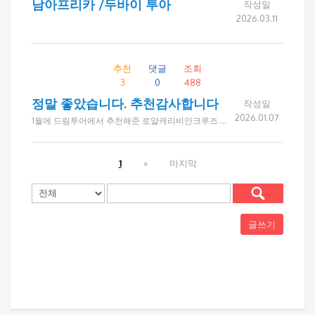
남아프리카 /두바이 투아
작성일
2026.03.11
추천
댓글
조회
3
0
488
정말 좋았습니다. 추천감사합니다
작성일
2026.01.07
1월에 드림투어에서 추천해준 로얄캐리비안크루즈 앤세나다 카탈리나섬 여행을 다녀왔습니다 친구6명이 함께 한 이번여행은 짧은듯 아쉬움은 있었지만 선상분위기와 승무원서비스, 객실, 음식등 너무 만족스러웠습니다. 카탈리나아일랜드는 전반적으로 산책하기 좋고 풍경이 예뻣고, 앤세나다는 타코가 정말 맛있고 항구주변을 둘러보는 재미가 좋았습니다. 다음크루즈는 알라스카입니다. 예약받으실 준비하세요 ㅎㅎㅎ 예약부터 친절하게 응대해주신 드림투어에 감사드립니다.
1
»
마지막
글쓰기