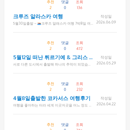
추천
댓글
조회
2
0
136
크루즈 알라스카 여행
작성일
2026.06.09
5월30일출발 ~
크루즈 알래스카 여행 7박8일 여정을 행복하고 즐겁게 다녀왔습니다. 육지로만 다니다가 처음으로 크루즈(로열프린세스)를 탔는데 그곳에는 화려한 많은 프로그램이있었고 다양한 음식들 최선을 다하는 승무원들과 배려심 많은 종시자들 있어서 감사했습니다~ 좋은 날씨와 축복속에 드림투어 인솔자 및 기사님 그리고 함께 여행하신분들의 배려덕분에 더 좋은 여행이었습니다 드림투어 제이미가이드의 설명과 통솔력 축복에 크루즈여행의 묘미를 맘껏 누려 매일 매일이 기적의 날였습니다. 해외여행의 색다른 큰 경험을 해보며 , 드림투어에 감사하고 예약부터 끝까지 성실히 해주신 레이첼씨의 행함에 다른 여행객들에게도 큰 영향력 미칠것 기대하며. 항상 건강하시길
추천
댓글
조회
2
0
472
5월12일 떠난 튀르기예 & 그리스 12일간 여행
작성일
2026.05.29
서로 다른 도시에서 출발해 하나의 추억이 되었습니다 이번 튀르기예 & 그리스 여행에는 LA, 아틀란타, 필라델피아 등 미국 각 지역에서 오신 고객분들이 함께하셨습니다. 처음 만난 분들이었지만 여행이 진행될수록 서로를 배려하고 챙기며, 도움이 필요한 순간에는 먼저 손을 내미는 따뜻한 모습이 인상적이었습니다. 아름다운 풍경과 역사적인 명소도 여행의 소중한 추억이 되었지만, 무엇보다 함께한 좋은 분들 덕분에 더욱 행복하고 의미 있는 시간이 되었습니다. 여행을 마친 후 단체 카톡방에는 "정말 즐거운 여행이었다", "좋은 분들을 만나 행복했다", "다음 여행도 함께하고 싶다"는 감사의 메시지가 이어졌습니다. 드림투어는 좋은 여행 상품을 만드는 것만큼 좋은 분들이 함께하는 여행 문화를 소중하게 생각합니다. 이번 여행을 더욱 특별하게 만들어 주신 모든 고객님들께 진심으로 감사드립니다. 함께여서 더욱 행복했던 튀르기예 & 그리스 여행의 소중한 순간들을 사진으로 소개합니다.
추천
댓글
조회
2
0
232
4월8일출발한 코카서스 여행후기
작성일
2026.04.22
여행을 좋아하는 터라 세계 이곳저곳을 어느 정도 다녀보고 나니, 아직은 좀 낯설기는 하지만 새로운 문화를 접해보고 싶어 코카서스에 대한 기대감으로 예약을 했는데 중동전쟁여파로 취소해야하나 고민이 많았지만 참여하기로 결정하고 떠난 코카서스 여행이었습니다. 드림투어를 통해 많은 여행을 다녔지만 이번 여행 역시 만족도가 높았고 함께한 일행분들이 너~무 좋아서 두배로 즐겁고 행복한 여행이었습니다. 순수하고 숙박함이 가득한 코카서스, 호텔, 음식 뭐하나 부족함이 없던 여행을 준비해주신 드림투어에 감사드립니다.
추천
댓글
조회