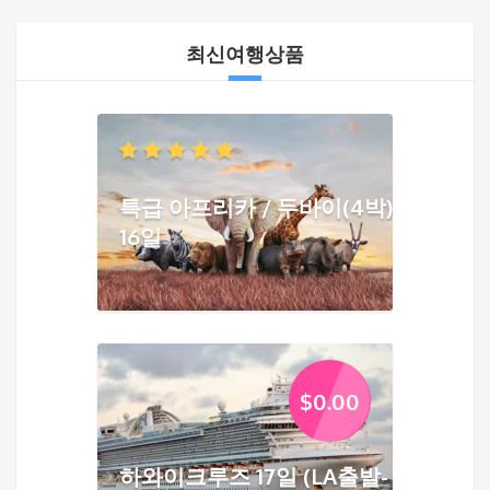
최신여행상품
특급 아프리카 / 두바이(4박)
16일
$
0.00
하와이크루즈 17일 (LA출발-