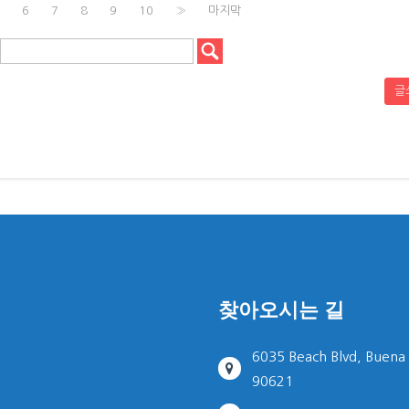
6
7
8
9
10
»
마지막
글
찾아오시는 길
6035 Beach Blvd, Buena
90621