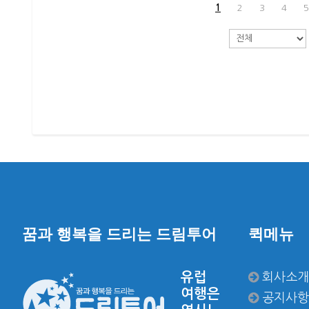
1
2
3
4
5
꿈과 행복을 드리는 드림투어
퀵메뉴
유럽
회사소개
여행은
공지사항