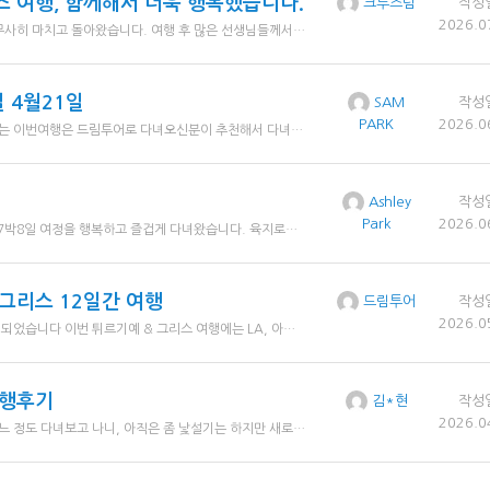
 여행, 함께해서 더욱 행복했습니다.
크루즈팀
작성
2026.0
7월 3일 출발 아이슬란드 크루즈 여행을 무사히 마치고 돌아왔습니다. 여행 후 많은 선생님들께서 "덕분에 편안하고 즐거운 여행이었다", "좋은 분들과 함께해 더욱 뜻깊었다", "평생 잊지 못할 추억이 되었다"는 따뜻한 말씀을 전해 주셨습니다. 특히 무더운 여름, 시원한 아이슬란드의 대자연을 감상하며 아름다운 풍경과 특별한 경험을 함께 나눌 수 있었고, 미국 각 지역에서 오신 좋은 분들과 소중한 인연을 맺을 수 있었던 시간이었습니다. 여행사를 통한 첫 그룹 크루즈 여행이라 처음에는 다소 어색하셨지만, 여행이 끝날 무렵에는 서로 정을 나누며 다음 만남을 기약하는 모습이 무척 인상적이었습니다. 여행이 끝난 후에도 "벌써 꿈같은 시간이 지나갔다", "추억이 오래도록 마음속에 남을 것 같다"는 말씀을 남겨주신 고객님들께 진심으로 감사드립니다. 드림투어는 앞으로도 고객 한 분 한 분이 편안하고 안전하게 여행하실 수 있도록 세심하게 준비하고, 좋은 사람들과 아름다운 추억을 만들어 가는 여행을 선사하겠습니다. 함께해 주신 모든 선생님들께 다시 한번 감사드리며, 늘 건강과 행복이 함께하시길 기원합니다. 감사합니다. - 드림투어 아이슬란드 크루즈팀 일동 - 고객 후기 한마디 "덕분에 많이 보고, 많이 먹고, 정말 편안한 여행이었습니다." "좋은 여행 코스와 좋은 분들과의 만남이 너무 좋았습니다." "사장님의 세심한 배려 덕분에 즐겁고 안전한 여행이 되었습니다." "추억에 오래 남을 행복한 여행이었습니다." "함께 여행한 모든 분들께 감사드립니다. 다음에 또 뵙기를 바랍니다." "아름다운 아이슬란드의 풍경과 소중한 인연을 오래 기억하겠습니다."
 4월21일
SAM
작성
2026.0
PARK
유럽과 이슬람 문화권을 함께 경험할수 있는 이번여행은 드림투어로 다녀오신분이 추천해서 다녀오게 되었는데 호텔이 전반적으로 깨끗하고, 식사가 생각보다 훨씬 잘 나와 만족했습니다. 가기전에는 모로코 뭐 볼꺼 있나? 했는데 다녀와서는 모로코가 가장 기억에 남습니다. 장거리 일정이었지만 전반적으로 만족스러웠고 사장님과 가이드님이 세심하게 챙겨주셔서 편안하게 여행했습니다. 추천해주신 분께도 감사드리고, 앞으로 발전하는 여행사가 되시길 바랍니다. 다음 여행은 크로아티아를 가보고 싶습니다. 연락드리겠습니다
Ashley
작성
2026.0
Park
는 승무원들과 배려심 많은 종시자들 있어서 감사했습니다~ 좋은 날씨와 축복속에 드림투어 인솔자 및 기사님 그리고 함께 여행하신분들의 배려덕분에 더 좋은 여행이었습니다 드림투어 제이미가이드의 설명과 통솔력 축복에 크루즈여행의 묘미를 맘껏 누려 매일 매일이 기적의 날였습니다. 해외여행의 색다른 큰 경험을 해보며 , 드림투어에 감사하고 예약부터 끝까지 성실히 해주신 레이첼씨의 행함에 다른 여행객들에게도 큰 영향력 미칠것 기대하며. 항상 건강하시길
 그리스 12일간 여행
드림투어
작성
2026.0
서로 다른 도시에서 출발해 하나의 추억이 되었습니다 이번 튀르기예 & 그리스 여행에는 LA, 아틀란타, 필라델피아 등 미국 각 지역에서 오신 고객분들이 함께하셨습니다. 처음 만난 분들이었지만 여행이 진행될수록 서로를 배려하고 챙기며, 도움이 필요한 순간에는 먼저 손을 내미는 따뜻한 모습이 인상적이었습니다. 아름다운 풍경과 역사적인 명소도 여행의 소중한 추억이 되었지만, 무엇보다 함께한 좋은 분들 덕분에 더욱 행복하고 의미 있는 시간이 되었습니다. 여행을 마친 후 단체 카톡방에는 "정말 즐거운 여행이었다", "좋은 분들을 만나 행복했다", "다음 여행도 함께하고 싶다"는 감사의 메시지가 이어졌습니다. 드림투어는 좋은 여행 상품을 만드는 것만큼 좋은 분들이 함께하는 여행 문화를 소중하게 생각합니다. 이번 여행을 더욱 특별하게 만들어 주신 모든 고객님들께 진심으로 감사드립니다. 함께여서 더욱 행복했던 튀르기예 & 그리스 여행의 소중한 순간들을 사진으로 소개합니다.
여행후기
김*현
작성
2026.0
여행을 좋아하는 터라 세계 이곳저곳을 어느 정도 다녀보고 나니, 아직은 좀 낯설기는 하지만 새로운 문화를 접해보고 싶어 코카서스에 대한 기대감으로 예약을 했는데 중동전쟁여파로 취소해야하나 고민이 많았지만 참여하기로 결정하고 떠난 코카서스 여행이었습니다. 드림투어를 통해 많은 여행을 다녔지만 이번 여행 역시 만족도가 높았고 함께한 일행분들이 너~무 좋아서 두배로 즐겁고 행복한 여행이었습니다. 순수하고 숙박함이 가득한 코카서스, 호텔, 음식 뭐하나 부족함이 없던 여행을 준비해주신 드림투어에 감사드립니다.