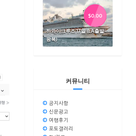
$
0.00
하와이크루즈 17일 (LA출발-
왕복)
쇄
커뮤니티
공지사항
여행
»
신문광고
여행후기
포토갤러리