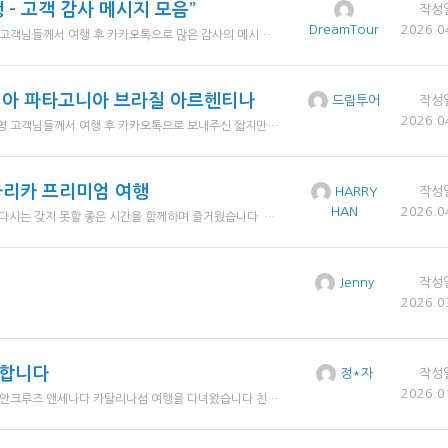
 – 고객 감사 메시지 모음”
작성
2026.0
DreamTour
이번 아프리카 & 두바이 여행을 다녀오신 고객님들께서 여행 후 카카오톡으로 많은 감사의 메시지를 보내주셨습니다. 연세가 있으신 고객님들이 많아 홈페이지 후기 대신 카톡으로 마음을 전해주셨고, 그 따뜻한 글들을 모아 정리해 소개드립니다. 드림투어를 믿고 함께해주셔서 진심으로 감사드립니다.
리비아 파타고니아 브라질 아르헨티나
드림투어
작성
2026.0
“1월 30일 출발, 남미 5개국을 함께한 27명 고객님들께서 여행 후 카카오톡으로 보내주신 짧지만 진심 어린 감사 인사를 모아 전해드립니다. 쉽지 않은 긴 여정이었지만 ‘행복한 여행이었다’는 한결같은 말씀에 드림투어가 추구하는 여행의 가치를 다시 한번 느낄 수 있었습니다.”
타리카 프리미엄 여행
HARRY
작성
2026.0
HAN
습니다 다들 건강관리 잘하시고 같이 할수 있는 기회가 되면 또 함께 하며 많이 더 알아가길 바랍니다. 행복했습니다
Jenny
작성
2026.0
사합니다
정*자
작성
2026.0
1월에 드림투어에서 추천해준 로얄캐리비안크루즈 앤세나다 카탈리나섬 여행을 다녀왔습니다 친구6명이 함께 한 이번여행은 짧은듯 아쉬움은 있었지만 선상분위기와 승무원서비스, 객실, 음식등 너무 만족스러웠습니다. 카탈리나아일랜드는 전반적으로 산책하기 좋고 풍경이 예뻣고, 앤세나다는 타코가 정말 맛있고 항구주변을 둘러보는 재미가 좋았습니다. 다음크루즈는 알라스카입니다. 예약받으실 준비하세요 ㅎㅎㅎ 예약부터 친절하게 응대해주신 드림투어에 감사드립니다.