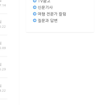
TV광고
일
7.14
신문기사
여행 전문가 칼럼
질문과 답변
일
6.22
일
6.09
일
5.29
일
4.22