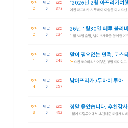
“2026년 2월 아프리카여행
추천
댓글
조회
2
0
373
26년 1월30일 페루 볼
추천
댓글
조회
2
0
234
말이 필요없는 만족, 코스
추천
댓글
조회
1
0
249
요번 코스타리카여행은 정말 의미있고 다시는 갖지 못할 좋은 시간을 함께하며 즐거웠
남아프리카 /두바이 투아
추천
댓글
조회
4
0
257
정말 좋았습니다. 추천감
추천
댓글
조회
3
0
482