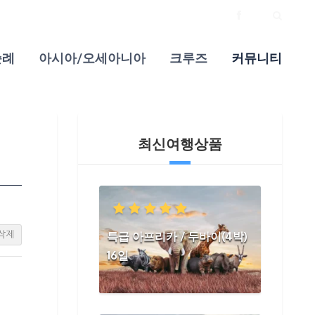
순례
아시아/오세아니아
크루즈
커뮤니티
최신여행상품
특급 아프리카 / 두바이(4박)
삭제
16일