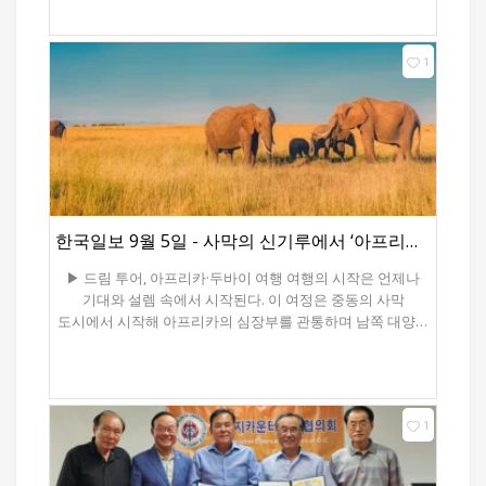
별세 이후 100년이 되는 지난 4월에 완공한 사그라다
파밀리아(La Sagrada Familia·가우디 성당·성가족성당)는
죽기 전에 꼭 한번은 가봐야 할 명소중의 명소다. 가우디
1
성당을 보고있노라면 고딕식의 묵직한 외관과 빛이 쏟아지는
화려한 내부의 모습이 조화를 이루어 탄성이 저절로 나온다.
나뭇가지처럼 뻗어진 대리석 기둥과 화려한 스테인 글라스
창문을 통해 들어오는 빛은 기하학적인 건축물과 어우러져
여행객들에 오랫동안 지워지지 않는 진한 감동을 선사한다.
가우디의 바르셀로나가 자랑하는 또 하나의 건축물은 구엘
공원이다. 아기자기한 곡선의 건축물에 갖가지 빛깔의 타일
장식, 나선형 계단 등은 미완성으로 끝나기엔 너무나 아쉬운
한국일보 9월 5일 - 사막의 신기루에서 ‘아프리카의 심장’까지
작은 도시공원이다. ■애잔한 추억 알함브라 궁전 스페인을
방문한다면 기타리스트이자 작곡가인 타레가의 ‘알함브라의
▶ 드림 투어, 아프리카·두바이 여행 여행의 시작은 언제나
추억’을 먼저 들어볼 것을 추천한다. ‘알함브라의 추억’은
기대와 설렘 속에서 시작된다. 이 여정은 중동의 사막
짝사랑한 콘차 부인으로부터 거절당한 애절한 사연을 달빛
도시에서 시작해 아프리카의 심장부를 관통하며 남쪽 대양에
속에 알함브라 궁전을 걷다가 분수대의 물방울 소리를 듣고
이르기까지, 마치 하나의 대륙을 가로지르는 대서사시와
작곡했다는 애절한 노래다. 하얀 쟁반에 은구슬이 굴러가듯
같다. ■ 사막 위의 기적, 두바이와 아부다비 아라비아 반도의
동일한 음을 연속적으로 터치하는 트레물로 기법의 감미로운
사막 위에 우뚝 솟은 두바이는 현대 문명이 이룬 가장 극적인
선율은 알함브라 궁전을 찾는 사람들의 마음을 적신다.
무대다. 800m가 넘는 버즈 칼리파는 하늘을 찌르듯 솟아
알함브라 궁전은 기독교 문화와 이슬람 문화가 동시에
1
있고, 사막 위에 그려진 인공섬 팜 주메이라는 인간의
녹아있는 문화와 예술의 건축물로 이슬람 건축의 기하학적인
상상력이 현실이 될 수 있음을 증명한다. 이곳의 매력은 단지
건축기술과 정교하고 섬세한 스타일의 심미주의 향기에
화려함에 있지 않다. 두바이의 골드 수크와 향신료
취하는 곳이다. 성곽의 외벽이 붉게 칠해져 붉은 성이란 뜻을