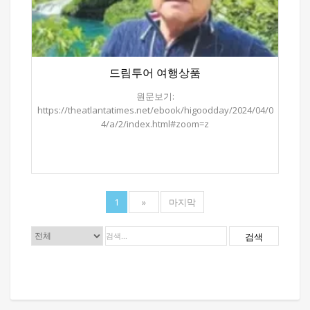
5성호텔들을 숙소로 이용하며 ,식사도 대부분 호텔에서 하고
차량도 인도에서 몇 대 없는 최신형 고급버스를 이용하기에
여행에는 아무런 문제가 없다. 김성근 대표는 “드림투어는
미국 내에서 가장 많은 인도와 네팔 여행을 주관하며, 이
지역에 대한 풍부한 경험을 가지고 있는 김성근 사장이
드림투어 여행상품
동행하여 여행의 깊이를 더 한다"고 설명했다. 미지의 세계,
신비의 나라로 불리는 인도는 인구 13억명으로 세계에서
원문보기:
중국 다음으로 두 번째, 국토면적은 우리 한반도의 15배이고,
https://theatlantatimes.net/ebook/higoodday/2024/04/0
대략 700개 이상의 언어를 사용하는 다민족으로 이루어진
4/a/2/index.html#zoom=z
나라다. 4대 종교(힌두교, 불교, 자이나교, 시크교)의
발상지이면서도 기원 후 천년동안 그리스도교, 이슬람교,
조로아스터교 등이 인도 문화에 많은 영향을 미친 다양한
종교문화를 가진 나라이기도 하다. 드림투어는 인도의 성지
도시 바라나시, 수도 델리, 성벽의 자이푸르시, 암리차르
황금사원, 인도 최고의 보물 타지마할, 아잔타 석굴사원,
1
»
마지막
시키리 궁전 등을 탐방한다. 신과 산의 나라 네팔은 북쪽 중국,
티베트와의 국경에 히말라야 산맥이 가로놓여 있어
검색
에베레스트(8848m), 안나푸르나(8091m) 등 8천미터급 고산
7개가 연이어 솟아있다. 수도 카투만두와 히말라야 산맥 아래
호반의 도시 포카라의 유명 관광지를 돌아보게 된다.
지역뉴스 | 2024-09-06 12:45:18 원문보기 ▶여행 문의=714-
576-7788 ▶드림투어 웹사이트=www.dreamtouroc.com.
박요셉 기자