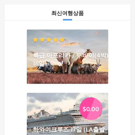
최신여행상품
특급 아프리카 / 두바이(4박)
16일
$
0.00
하와이크루즈 17일 (LA출발-