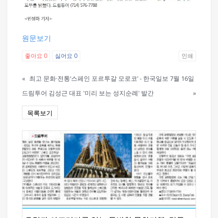
원문보기
좋아요
0
싫어요
0
인쇄
«
최고 문화·전통‘스페인 포르투갈 모로코’ - 한국일보 7월 16일
드림투어 김성근 대표 '미리 보는 성지순례' 발간
»
목록보기