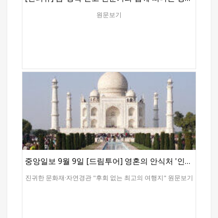
단위가 아니라, 태곳적 리듬에 따라 흘러간다. ■ 신이 만든
이밖에 카르멘의 도시 코르도바, 헤밍웨이가 ‘누구를 위해
원형극장, 응고롱고로 세렝게티에서 남쪽으로 이어진 길
종을 울리나’와 ‘무기여 잘있거라’를 이곳에서 집필했다는
원문보기
끝에는 응고롱고로 분화구가 있다. 260만 년 전 화산이
여인의 도시 론다, 피카소가 테어나고 자란 도시 스페인
폭발하며 만들어진 이 분화구는 직경 20km가 넘는 거대한
최고의 휴양도시 말라가 등은 스페인이 여행객들에게 주는
원형의 세계다. 그 안에는 호수와 초원, 숲과 늪지가 한데
최고 선물의 도시들이다. ■포르투갈 파티마 대성당 가톨릭
어우러져 있고, 사자·코끼리·하마·코뿔소가 그 안에서
신자라면 누구나 일생에 한번은 방문하는 곳이다.
공존한다. 여행자는 마치 고대의 지구 속으로 들어온 듯한
30여만명을 동시에 수용할 수 있는 넓은 광장과 관광객들도
착각을 느낀다. 응고롱고로는 단순한 관광지가 아니라,
미사를 볼 수 있는 성당 등 성지로서의 엄숙함과 웅장함을
인류의 기원을 떠올리게 하는 원초적 공간이다. ■
느낄 수 있다. 근처 식당에서 수녀들이 직접 만든 빵과
킬리만자로와 암보셀리의 풍경 케냐와 탄자니아 국경 지대의
음식으로 식사를 할 수 있다. 포르투갈은 매년 4백만 명
암보셀리 국립공원은 코끼리의 왕국이다. 수백 마리의 코끼리
이상의 가톨릭 순례자들이 찾는 가톨릭의 성지 파티마
떼가 먼지를 일으키며 초원을 건너가고, 그 뒤로 아프리카
대성당의 나라다. 한국의 땅끝마을이 해남이라면 유럽의 땅
최고봉 킬리만자로가 눈 덮인 산정을 드러낸다. 초원의
끝 마을은 포르투갈 까보다로까이다. 대서양의 시작이자
뜨거움과 만년설의 차가움이 한 화면 안에 공존하는 이
유라시아 대륙의 마침표를 찍는 곳이다. 수십미터 높이의
풍경은 여행자의 눈과 마음을 사로잡는다. 누구든 이곳에서
절벽위에 빨간색의 등대와 함께 ‘땅이 끝나고 바다가
한 장의 사진을 남기면, 그것이 평생의 엽서가 된다. ■ 천둥
시작되는 곳’이라는 포르투갈의 유명시인 카몽이스의 싯구가
치는 연기, 빅토리아 폭포 동아프리카의 초원을 지나
중앙일보 9월 9일 [드림투어] 영혼의 안식처 '인도'와 히말라야의 신비 '네팔'
적힌 팻말이 있어 ‘아 내가 유럽의 땅 끝에 서있구나’하는
남쪽으로 향하면, 대륙의 심장을 쪼개듯 흐르는 빅토리아
감회에 젓게 된다. ■ 카사블랑카의 모로코 영화로도 유명한
폭포가 모습을 드러낸다. 콸콸 쏟아지는 물줄기는 마치
진귀한 문화재·자연경관 "후회 없는 최고의 여행지" 원문보기
카사블랑카를 비롯해 천 년 전 모습이 그대로 남아 있는 페스,
하늘이 갈라진 듯한 굉음을 내며, 그 물보라 속에 무지개가
아름다운 파란 도시 샤프샤우엔, 유럽적 분위기를 간직한
피어난다. 현지어로 ‘모시 오아 툰야(Mosi-oa-Tunya, 천둥
탕헤르까지 모로코의 대표 명소들을 두루 둘러볼 수 있다.
치는 연기)’라 불리는 이 장엄한 풍경 앞에서 인간은 겸손해질
스페인, 포르투갈로 여행을 간다면 페리로 1시간이면 갈 수
수밖에 없다. ■ 아프리카의 완성판, 남아프리카 공화국