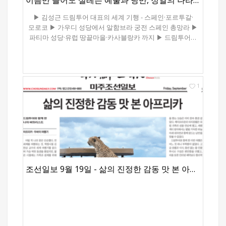
이름만 들어도 설레는 예술과 낭만, 정열의 나라를 가다
▶ 김성근 드림투어 대표의 세계 기행 - 스페인·포르투갈·
모로코 ▶ 가우디 성당에서 알함브라 궁전 스페인 총망라 ▶
파티마 성당·유럽 땅끝마을·카사블랑카 까지 ▶ 드림투어가
확 다르게 선보인 VIP 프로그램 스페인을 대표하는
바르셀로나의 최고 명소로 세계적인 건축가 안토니오
가우디가 설계한 사그라다 파밀리아 성가족 성당의 위용.
[로이터] 예술과 낭만, 정열의 나라 스페인. 고풍스러운
1
빈티지 매력의 포르투갈. 카사블랑카의 나라 모로코, 그리고
따스한 햇볕을 머금은 옥빛 바다 지중해… 가는 곳마다
따스한 정겨움이 스며있는 스페인·포르투갈·모로코 여행은
한인들이 선호하는 최고의 여행지. 말로나 글로나 형용할 수
없는, 그야말로 죽기 전에 한번은 봐야할 여행지가 바로
스페인, 포르투갈, 모르코다. 특히 한번 가 본 사람이 다시
찾는 여행사로 유명한 드림투어가 한국일보의 추천
프로그램으로 실시하는 이번 프로그램은 다른 여행사에서는
조선일보 9월 19일 - 삶의 진정한 감동 맛 본 아프리카
찾아 볼 수 없는 ‘같은 코스, 다른 여행’의 캐치프라이즈로 현지
도착하는 순간, 여행객 모두가 VIP임을 실감하도록 짜여있다.
■낭만과 추억의 스페인 스페인은 가는 곳마다 추억과 낭만이
넘치는 이색적인 풍경으로 유명하다. 세계적인 건축가
안토니오 가우디의 혼이 깃든 건축물들이 즐비하며 가우디
건축의 진수를 맛볼 수 있다. 특히 지난 1883년 착공해 가우디