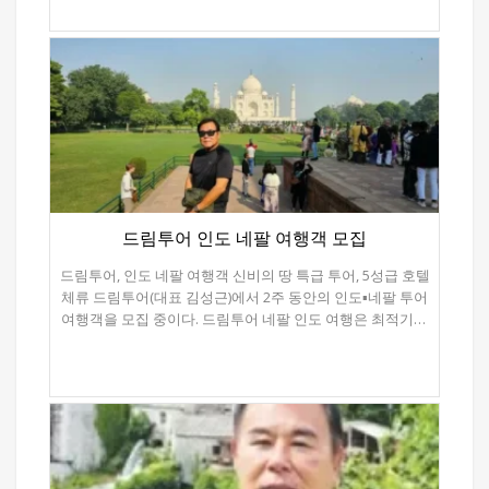
있는 모로코 여행은 덤이다. ■여행팁 관광경영학을 전공해
대륙의 남쪽 끝, 남아프리카 공화국은 그 자체로 아프리카의
관광학과 교수를 역임한 김성근 대표가 운영하는 드림투어가
축소판이다. 케이프타운의 테이블 마운틴은 도시를 병풍처럼
내놓은 <스페인·포르투갈·모르코> 여행 프로그램은‘같은
둘러싸며, 대서양과 인도양이 만나는 희망봉은 세계의 끝이자
코스, 다른 여행’이란 캐치프라이즈로 VIP프로그램을
또 다른 시작을 알린다. 내륙의 크루거 국립공원에서는
선보인다. 특히 차원이 다른 여행문화를 추구하는 한국일보
사자의 포효가 울려 퍼지고, 인근의 와인 농장에서는
추천 프로그램이란 자부심을 갖고 있다. 다른 여행사와 비해
세계적인 포도주의 향기가 풍긴다. 도시와 자연, 원시와
요금이 조금 더 비싸다. 그러나 현지에 발을 내딛는순간 VIP
문명이 이토록 완벽하게 공존하는 나라는 흔치 않다. ■
임을 실감한다. 9월 1일과 27일 2회 실시한다. 12박 13일,
대륙이 주는 깨달음 사막에서 시작해 초원과 분화구, 폭포와
요금은 1인당 ＄3,299. ■문의 (714)576-7788,
강을 지나 남쪽 바다에 이르는 이 길은 단순한 여행이 아니다.
www.dreamtourus.com 원문보기:
그것은 지구가 품은 다양성과 위대함을 목격하는 순례이자,
http://www.koreatimes.com/article/1615159
인간이 자연 앞에서 얼마나 작은 존재인가를 일깨우는
드림투어 인도 네팔 여행객 모집
길이다. ■ 여행팁 드림투어의 아프리카·두바이 여행은 누구도
드림투어, 인도 네팔 여행객 신비의 땅 특급 투어, 5성급 호텔
흉내낼 수 없는 일정과 퀄리티다. 세계적인 5성급 호텔과
아프리카의 대통령들이 이용하는 로얄 리빙스턴호텔의 멋과,
체류 드림투어(대표 김성근)에서 2주 동안의 인도▪네팔 투어
호텔 정원에서 만나는 기린, 얼룩말, 가젤 원숭이 등은 원시의
여행객을 모집 중이다. 드림투어 네팔 인도 여행은 최적기인
매년 11월 1월 2월에 출발한다. 금년 11월 13일 출발은 예약이
모습을 보여준다. 너무 먼 곳이라 생각하지만 아프리카로
만료됐고 현재는 2025년 1월 15일 출발하는 여행객을 모집
가기전, 미국으로 오기전 두바이에서 각각 2박을 하여
중이다. 드림투어의 이번 여행은 최고의 서비스와 럭셔리한
피로감을 줄일 수 있는 좋은 일정이다. 특히 암보셀리
최고의 여행상품으로 꼽힌다. 김성근 대표가 직접 인솔하는
국립공원을 방문해 사파리와 아프리카의 최고봉
인도 네팔여행은 모든분들이 걱정하는 후진국들의 문제인
킬리만자로를 바로 앞에서 볼 수 있는 호사를 누릴수 있다.
위생, 치안 등에 대해 우려 할 수 있다. 드림투어에서는 이런
문의 (714)576-7788 드림투어 2025-09-05 (금) 12:00:00
모든 문제에 손님들이 불편할 일이 없도록 세계적으로 유명한
원문보기