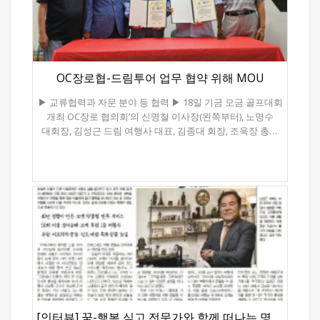
시장에서는 여전히 오래된 무역 도시의 향기가 풍긴다.
가진 ‘알함브라’는 800년간의 이슬람의 번영과 영광 그리고
미래와 과거가 공존하는 풍경, 그것이 두바이의 본모습이다.
패배와 좌절이 고스란히 남겨진 곳으로 스페인 여행의 빼놓을
인접한 아부다비는 조금 다르다. 두바이가 화려한
수 없는 코스다. ■세계 3대 세비야 대성당 바티칸 대성당,
쇼맨십이라면, 아부다비는 깊고 우아한 선율에 가깝다.
런던의 세인트 폴 대성당과 더불어 세계 3대 성당으로 꼽히는
눈부신 대리석으로 지어진 셰이크 자이드 그랜드 모스크는
세비야 성당이 있는 세비야는 정열의 집시 춤 ‘플라멩고’의
OC장로협-드림투어 업무 협약 위해 MOU
세계의 모든 종교적 상징을 품은 듯 장엄하다. 또한 루브르
도시로 안달라루시아 지방의 주도인 항구도시다. 특히
아부다비는 동서양의 문화가 만나는 지점으로, 사막 한가운데
‘세비야의 이발사’, ‘돈 조반니’ 등 오페라의 무대가 되는
▶ 교류협력과 자문 분야 등 협력 ▶ 18일 기금 모금 골프대회
문화의 오아시스를 만들어낸다. ■ 아프리카의 관문, 나이로비
예술의 도시로 명성을 떨쳤으며 세비야 성당은 대충
개최 OC장로 협의회’의 신명철 이사장(왼쪽부터), 노명수
아라비아에서 하룻길을 날아오르면, 아프리카의 초원과
돌아보는데 1시간이 넘게 걸리는 어마어마한 규모와 화려한
대회장, 김성근 드림 여행사 대표, 김종대 회장, 조욱장 총괄
맞닿은 도시 나이로비에 도착한다. 나이로비는 단순한 수도가
은빛 제단에 놀란다. 성당내부에 위치한 콜럼버스의 무덤은
위위장 등이 MOU 체결식을 가지고 있다. ‘OC장로
아니다. 이곳은 세계 어디에도 없는 특별한 도시, 바로 ‘도시
4명의 왕이 떠받치고 있는데 그 사연이 기구하다. 콜럼버스가
협의회’(회장 김종대)는 지난 8일 이 협의회 사무실에서 ‘드림
속 사파리’를 품은 도시다. 차로 30분만 달리면, 나이로비
신대륙 발견할 때 지원을 끓고 냉대했던 스페인에 진한
투어’(대표 김성근)와 상호 업무 협약을 위한 MOU를
국립공원에서 기린과 사자가 도시의 스카이라인을 배경으로
반감을 갖고 있었던 콜럼버스는 유언장에 “내 죽어서도
체결했다. 이 협의회와 ‘드림 투어’는 ▲양 기관의 교류협력과
유유히 움직인다. 도심과 야생이 이토록 가까운 곳은 지구상
스페인 땅을 밟지 않겠다”고 써 콜럼버스가 신대륙 발견에
자문 ▲공동 온. 오프라인 홍보 ▲기타 양기관의 발전 및 기관
어디에도 없다. ■ 대자연의 성소, 세렝게티 아프리카 여행의
발을 디뎠던 도미니카 공화국으로 옮겨졌다. 이후 우여곡절
운영에 필요하다고 인정되는 분야 협력 ▲본 협정서는 5년간
핵심은 단연 세렝게티다. 끝없이 이어진 황금빛 초원 위로
끝에 스페인으로 다시 돌아온 콜럼버스 유해는 스페인 정부가
효력을 발생하며 1년 연장할 수 있다 등을 체결했다. 한편,
바람이 일렁이고, 누와 얼룩말의 대이동이 지평선을 가득
그의 유언을 지켜주기 위해 땅에 묻지 않고 당시 4대
OC장로 협의회는 오는 18일(월) 오전 11시 캔들우드 컨트리
메운다. 위대한 대이동(Great Migration)은 수백 마리의
국왕이었던 카스티야, 레온, 나바라, 아라곤의 4명의 왕으로
클럽(14000 Telegraph Rd. Whittier)에서 ‘제10차 미자립교회
동물이 먹이를 찾아 끊임없이 움직이는 장관으로, 마치
하여금 콜럼버스의 관을 짊어져 발이 땅이 닿지 않도록 하는
및 불우이웃돕기 기금 모금을 위한 골프 토너먼트’를
지구가 살아 움직이는 거대한 파도와도 같다. 그 속에서
사상 유래 없는 무덤이 됐다. 세비야의 스페인광장은 1929년
개최한다. 이번 골프대회는 ▲공동 대회장-노명수, 김봉호 ▲
맹수들은 먹이를 노리고, 초원은 매 순간 드라마 같은 생존의
스페인 만국박람회장으로 사용됐던 장소로 반원형의 거대한
명예 대회장-우영환, 주 홍 ▲총괄 위원장-조욱장 씨 등이다.
이야기를 써 내려간다. 세렝게티의 하루는 인간의 시간
광장을 품고 있는 거대한 건축물로 유명하다. 스페인은
[인터뷰] 꿈-행복 싣고 전문가와 함께 떠나는 명품여행
문의 조욱장 총괄 위원장 (714) 944-4998 원문 기사보기