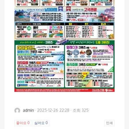
admin
·
2025-12-26 22:28
·
조회 325
좋아요
0
싫어요
0
인쇄