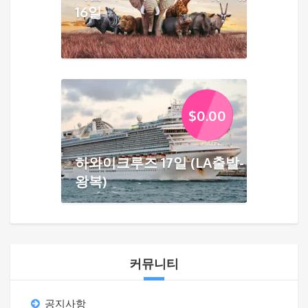
16일
$
0.00
하와이크루즈 17일 (LA출발-
왕복)
커뮤니티
공지사항