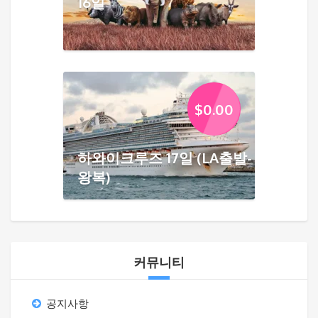
16일
$
0.00
하와이크루즈 17일 (LA출발-
왕복)
커뮤니티
공지사항