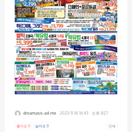
dreamasis-ad-me
·
2023-11-16 16:43
·
조회 827
좋아요
0
싫어요
0
인쇄