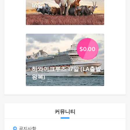
16일
$
0.00
하와이크루즈 17일 (LA출발-
왕복)
커뮤니티
공지사항