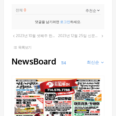
전체
0
댓글을 남기려면
로그인
하세요.
2023년 10월 셋째주 한국 여행 광고
2023년 12월 25일 신문광고
목록보기
NewsBoard
최신순
114