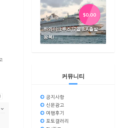
$
0.00
하와이크루즈 17일 (LA출발-
왕복)
고
커뮤니티
쇄
공지사항
신문광고
여행후기
포토갤러리