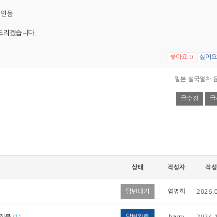
페인등
변드리겠습니다.
좋아요
싫어
0
일본 설국열차 
글수정
글
상태
작성자
작성
답변대기
염명희
2026.
 질문
(1)
답변완료
harry
2024.