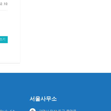
02.10
쓰기
서울사무소