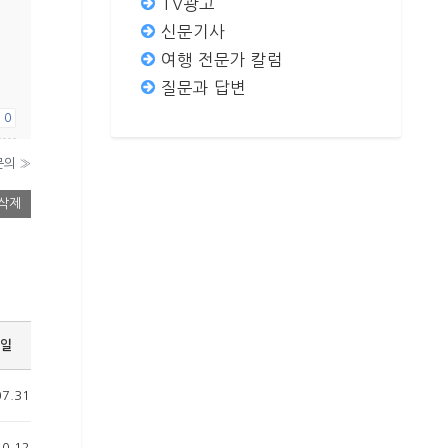
TV광고
신문기사
여행 전문가 칼럼
질문과 답변
요
0
문의
»
삭제
일
07.31
10.12