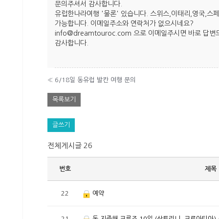
문의주셔서 감사합니다.
유럽한나라여행 '물론' 있습니다. 스위스,이태리,영국,스
가능합니다. 이메일주소와 연락처가 없으시네요?
info@dreamtouroc.com 으로 이메일주시면 바로 답
감사합니다.
«
6/18일 동유럽 발칸 여행 문의
목록보기
글쓰기
전체게시글 26
번호
제목
22
예약
21
동 지중해 크루즈 10일 (산토리니, 크로아티아)