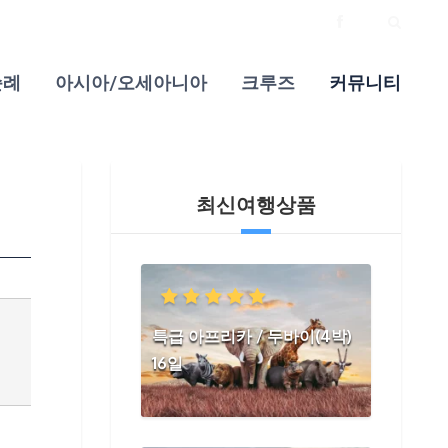
순례
아시아/오세아니아
크루즈
커뮤니티
최신여행상품
특급 아프리카 / 두바이(4박)
16일