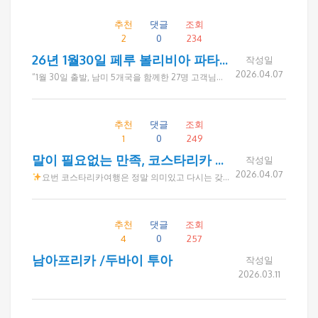
추천
댓글
조회
2
0
234
26년 1월30일 페루 볼리비아 파타고니아 브라질 아르헨티나
작성일
2026.04.07
“1월 30일 출발, 남미 5개국을 함께한 27명 고객님들께서 여행 후 카카오톡으로 보내주신 짧지만 진심 어린 감사 인사를 모아 전해드립니다. 쉽지 않은 긴 여정이었지만 ‘행복한 여행이었다’는 한결같은 말씀에 드림투어가 추구하는 여행의 가치를 다시 한번 느낄 수 있었습니다.”
추천
댓글
조회
1
0
249
말이 필요없는 만족, 코스타리카 프리미엄 여행
작성일
2026.04.07
요번 코스타리카여행은 정말 의미있고 다시는 갖지 못할 좋은 시간을 함께하며 즐거웠습니다 다들 건강관리 잘하시고 같이 할수 있는 기회가 되면 또 함께 하며 많이 더 알아가길 바랍니다. 행복했습니다
추천
댓글
조회
4
0
257
남아프리카 /두바이 투아
작성일
2026.03.11