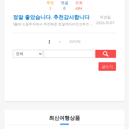
추천
댓글
조회
3
0
484
정말 좋았습니다. 추천감사합니다
작성일
2026.01.07
1월에 드림투어에서 추천해준 로얄캐리비안크루즈 앤세나다 카탈리나섬 여행을 다녀왔습니다 친구6명이 함께 한 이번여행은 짧은듯 아쉬움은 있었지만 선상분위기와 승무원서비스, 객실, 음식등 너무 만족스러웠습니다. 카탈리나아일랜드는 전반적으로 산책하기 좋고 풍경이 예뻣고, 앤세나다는 타코가 정말 맛있고 항구주변을 둘러보는 재미가 좋았습니다. 다음크루즈는 알라스카입니다. 예약받으실 준비하세요 ㅎㅎㅎ 예약부터 친절하게 응대해주신 드림투어에 감사드립니다.
1
»
마지막
글쓰기
최신여행상품