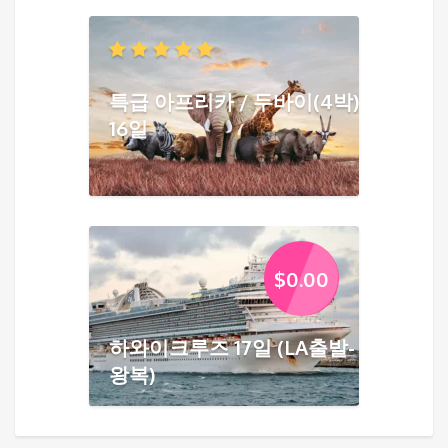
특급 아프리카 / 두바이(4박)
16일
$
0.00
하와이크루즈 17일 (LA출발-
왕복)