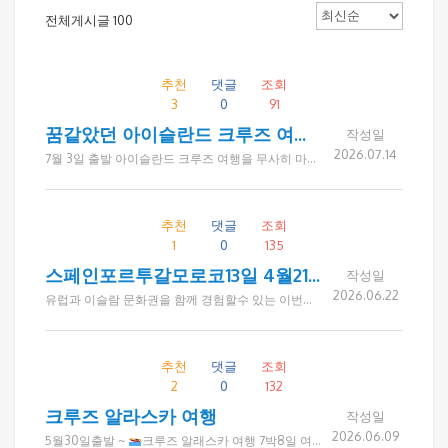
전체게시글 100
추천
댓글
조회
3
0
91
꿈같았던 아이슬란드 크루즈 여행, 함께해서 더욱 행복했습니다.
작성일
2026.07.14
7월 3일 출발 아이슬란드 크루즈 여행을 무사히 마치고 돌아왔습니다. 여행 후 많은 선생님들께서 "덕분에 편안하고 즐거운 여행이었다", "좋은 분들과 함께해 더욱 뜻깊었다", "평생 잊지 못할 추억이 되었다"는 따뜻한 말씀을 전해 주셨습니다. 특히 무더운 여름, 시원한 아이슬란드의 대자연을 감상하며 아름다운 풍경과 특별한 경험을 함께 나눌 수 있었고, 미국 각 지역에서 오신 좋은 분들과 소중한 인연을 맺을 수 있었던 시간이었습니다. 여행사를 통한 첫 그룹 크루즈 여행이라 처음에는 다소 어색하셨지만, 여행이 끝날 무렵에는 서로 정을 나누며 다음 만남을 기약하는 모습이 무척 인상적이었습니다. 여행이 끝난 후에도 "벌써 꿈같은 시간이 지나갔다", "추억이 오래도록 마음속에 남을 것 같다"는 말씀을 남겨주신 고객님들께 진심으로 감사드립니다. 드림투어는 앞으로도 고객 한 분 한 분이 편안하고 안전하게 여행하실 수 있도록 세심하게 준비하고, 좋은 사람들과 아름다운 추억을 만들어 가는 여행을 선사하겠습니다. 함께해 주신 모든 선생님들께 다시 한번 감사드리며, 늘 건강과 행복이 함께하시길 기원합니다. 감사합니다. - 드림투어 아이슬란드 크루즈팀 일동 - 고객 후기 한마디 "덕분에 많이 보고, 많이 먹고, 정말 편안한 여행이었습니다." "좋은 여행 코스와 좋은 분들과의 만남이 너무 좋았습니다." "사장님의 세심한 배려 덕분에 즐겁고 안전한 여행이 되었습니다." "추억에 오래 남을 행복한 여행이었습니다." "함께 여행한 모든 분들께 감사드립니다. 다음에 또 뵙기를 바랍니다." "아름다운 아이슬란드의 풍경과 소중한 인연을 오래 기억하겠습니다."
추천
댓글
조회
1
0
135
스페인포르투갈모로코13일 4월21일
작성일
2026.06.22
유럽과 이슬람 문화권을 함께 경험할수 있는 이번여행은 드림투어로 다녀오신분이 추천해서 다녀오게 되었는데 호텔이 전반적으로 깨끗하고, 식사가 생각보다 훨씬 잘 나와 만족했습니다. 가기전에는 모로코 뭐 볼꺼 있나? 했는데 다녀와서는 모로코가 가장 기억에 남습니다. 장거리 일정이었지만 전반적으로 만족스러웠고 사장님과 가이드님이 세심하게 챙겨주셔서 편안하게 여행했습니다. 추천해주신 분께도 감사드리고, 앞으로 발전하는 여행사가 되시길 바랍니다. 다음 여행은 크로아티아를 가보고 싶습니다. 연락드리겠습니다
추천
댓글
조회
2
0
132
크루즈 알라스카 여행
작성일
2026.06.09
5월30일출발 ~
크루즈 알래스카 여행 7박8일 여정을 행복하고 즐겁게 다녀왔습니다. 육지로만 다니다가 처음으로 크루즈(로열프린세스)를 탔는데 그곳에는 화려한 많은 프로그램이있었고 다양한 음식들 최선을 다하는 승무원들과 배려심 많은 종시자들 있어서 감사했습니다~ 좋은 날씨와 축복속에 드림투어 인솔자 및 기사님 그리고 함께 여행하신분들의 배려덕분에 더 좋은 여행이었습니다 드림투어 제이미가이드의 설명과 통솔력 축복에 크루즈여행의 묘미를 맘껏 누려 매일 매일이 기적의 날였습니다. 해외여행의 색다른 큰 경험을 해보며 , 드림투어에 감사하고 예약부터 끝까지 성실히 해주신 레이첼씨의 행함에 다른 여행객들에게도 큰 영향력 미칠것 기대하며. 항상 건강하시길