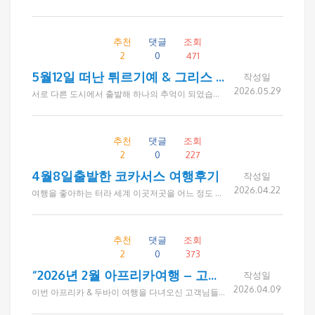
추천
댓글
조회
2
0
471
5월12일 떠난 튀르기예 & 그리스 12일간 여행
작성일
2026.05.29
서로 다른 도시에서 출발해 하나의 추억이 되었습니다 이번 튀르기예 & 그리스 여행에는 LA, 아틀란타, 필라델피아 등 미국 각 지역에서 오신 고객분들이 함께하셨습니다. 처음 만난 분들이었지만 여행이 진행될수록 서로를 배려하고 챙기며, 도움이 필요한 순간에는 먼저 손을 내미는 따뜻한 모습이 인상적이었습니다. 아름다운 풍경과 역사적인 명소도 여행의 소중한 추억이 되었지만, 무엇보다 함께한 좋은 분들 덕분에 더욱 행복하고 의미 있는 시간이 되었습니다. 여행을 마친 후 단체 카톡방에는 "정말 즐거운 여행이었다", "좋은 분들을 만나 행복했다", "다음 여행도 함께하고 싶다"는 감사의 메시지가 이어졌습니다. 드림투어는 좋은 여행 상품을 만드는 것만큼 좋은 분들이 함께하는 여행 문화를 소중하게 생각합니다. 이번 여행을 더욱 특별하게 만들어 주신 모든 고객님들께 진심으로 감사드립니다. 함께여서 더욱 행복했던 튀르기예 & 그리스 여행의 소중한 순간들을 사진으로 소개합니다.
추천
댓글
조회
2
0
227
4월8일출발한 코카서스 여행후기
작성일
2026.04.22
여행을 좋아하는 터라 세계 이곳저곳을 어느 정도 다녀보고 나니, 아직은 좀 낯설기는 하지만 새로운 문화를 접해보고 싶어 코카서스에 대한 기대감으로 예약을 했는데 중동전쟁여파로 취소해야하나 고민이 많았지만 참여하기로 결정하고 떠난 코카서스 여행이었습니다. 드림투어를 통해 많은 여행을 다녔지만 이번 여행 역시 만족도가 높았고 함께한 일행분들이 너~무 좋아서 두배로 즐겁고 행복한 여행이었습니다. 순수하고 숙박함이 가득한 코카서스, 호텔, 음식 뭐하나 부족함이 없던 여행을 준비해주신 드림투어에 감사드립니다.
추천
댓글
조회
2
0
373
“2026년 2월 아프리카여행 – 고객 감사 메시지 모음”
작성일
2026.04.09
이번 아프리카 & 두바이 여행을 다녀오신 고객님들께서 여행 후 카카오톡으로 많은 감사의 메시지를 보내주셨습니다. 연세가 있으신 고객님들이 많아 홈페이지 후기 대신 카톡으로 마음을 전해주셨고, 그 따뜻한 글들을 모아 정리해 소개드립니다. 드림투어를 믿고 함께해주셔서 진심으로 감사드립니다.