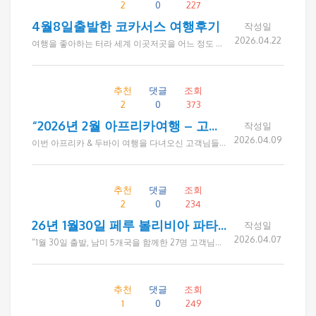
2
0
227
4월8일출발한 코카서스 여행후기
작성일
2026.04.22
여행을 좋아하는 터라 세계 이곳저곳을 어느 정도 다녀보고 나니, 아직은 좀 낯설기는 하지만 새로운 문화를 접해보고 싶어 코카서스에 대한 기대감으로 예약을 했는데 중동전쟁여파로 취소해야하나 고민이 많았지만 참여하기로 결정하고 떠난 코카서스 여행이었습니다. 드림투어를 통해 많은 여행을 다녔지만 이번 여행 역시 만족도가 높았고 함께한 일행분들이 너~무 좋아서 두배로 즐겁고 행복한 여행이었습니다. 순수하고 숙박함이 가득한 코카서스, 호텔, 음식 뭐하나 부족함이 없던 여행을 준비해주신 드림투어에 감사드립니다.
추천
댓글
조회
2
0
373
“2026년 2월 아프리카여행 – 고객 감사 메시지 모음”
작성일
2026.04.09
이번 아프리카 & 두바이 여행을 다녀오신 고객님들께서 여행 후 카카오톡으로 많은 감사의 메시지를 보내주셨습니다. 연세가 있으신 고객님들이 많아 홈페이지 후기 대신 카톡으로 마음을 전해주셨고, 그 따뜻한 글들을 모아 정리해 소개드립니다. 드림투어를 믿고 함께해주셔서 진심으로 감사드립니다.
추천
댓글
조회
2
0
234
26년 1월30일 페루 볼리비아 파타고니아 브라질 아르헨티나
작성일
2026.04.07
“1월 30일 출발, 남미 5개국을 함께한 27명 고객님들께서 여행 후 카카오톡으로 보내주신 짧지만 진심 어린 감사 인사를 모아 전해드립니다. 쉽지 않은 긴 여정이었지만 ‘행복한 여행이었다’는 한결같은 말씀에 드림투어가 추구하는 여행의 가치를 다시 한번 느낄 수 있었습니다.”
추천
댓글
조회
1
0
249