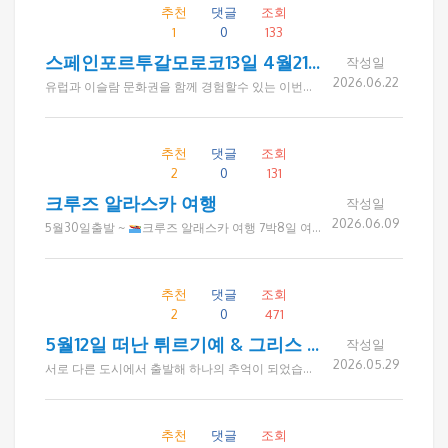
추천
댓글
조회
1
0
133
스페인포르투갈모로코13일 4월21일
작성일
2026.06.22
유럽과 이슬람 문화권을 함께 경험할수 있는 이번여행은 드림투어로 다녀오신분이 추천해서 다녀오게 되었는데 호텔이 전반적으로 깨끗하고, 식사가 생각보다 훨씬 잘 나와 만족했습니다. 가기전에는 모로코 뭐 볼꺼 있나? 했는데 다녀와서는 모로코가 가장 기억에 남습니다. 장거리 일정이었지만 전반적으로 만족스러웠고 사장님과 가이드님이 세심하게 챙겨주셔서 편안하게 여행했습니다. 추천해주신 분께도 감사드리고, 앞으로 발전하는 여행사가 되시길 바랍니다. 다음 여행은 크로아티아를 가보고 싶습니다. 연락드리겠습니다
추천
댓글
조회
2
0
131
크루즈 알라스카 여행
작성일
2026.06.09
5월30일출발 ~
크루즈 알래스카 여행 7박8일 여정을 행복하고 즐겁게 다녀왔습니다. 육지로만 다니다가 처음으로 크루즈(로열프린세스)를 탔는데 그곳에는 화려한 많은 프로그램이있었고 다양한 음식들 최선을 다하는 승무원들과 배려심 많은 종시자들 있어서 감사했습니다~ 좋은 날씨와 축복속에 드림투어 인솔자 및 기사님 그리고 함께 여행하신분들의 배려덕분에 더 좋은 여행이었습니다 드림투어 제이미가이드의 설명과 통솔력 축복에 크루즈여행의 묘미를 맘껏 누려 매일 매일이 기적의 날였습니다. 해외여행의 색다른 큰 경험을 해보며 , 드림투어에 감사하고 예약부터 끝까지 성실히 해주신 레이첼씨의 행함에 다른 여행객들에게도 큰 영향력 미칠것 기대하며. 항상 건강하시길
추천
댓글
조회
2
0
471
5월12일 떠난 튀르기예 & 그리스 12일간 여행
작성일
2026.05.29
서로 다른 도시에서 출발해 하나의 추억이 되었습니다 이번 튀르기예 & 그리스 여행에는 LA, 아틀란타, 필라델피아 등 미국 각 지역에서 오신 고객분들이 함께하셨습니다. 처음 만난 분들이었지만 여행이 진행될수록 서로를 배려하고 챙기며, 도움이 필요한 순간에는 먼저 손을 내미는 따뜻한 모습이 인상적이었습니다. 아름다운 풍경과 역사적인 명소도 여행의 소중한 추억이 되었지만, 무엇보다 함께한 좋은 분들 덕분에 더욱 행복하고 의미 있는 시간이 되었습니다. 여행을 마친 후 단체 카톡방에는 "정말 즐거운 여행이었다", "좋은 분들을 만나 행복했다", "다음 여행도 함께하고 싶다"는 감사의 메시지가 이어졌습니다. 드림투어는 좋은 여행 상품을 만드는 것만큼 좋은 분들이 함께하는 여행 문화를 소중하게 생각합니다. 이번 여행을 더욱 특별하게 만들어 주신 모든 고객님들께 진심으로 감사드립니다. 함께여서 더욱 행복했던 튀르기예 & 그리스 여행의 소중한 순간들을 사진으로 소개합니다.
추천
댓글
조회