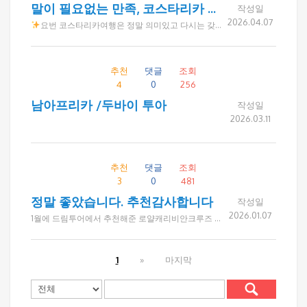
말이 필요없는 만족, 코스타리카 프리미엄 여행
작성일
2026.04.07
요번 코스타리카여행은 정말 의미있고 다시는 갖지 못할 좋은 시간을 함께하며 즐거웠습니다 다들 건강관리 잘하시고 같이 할수 있는 기회가 되면 또 함께 하며 많이 더 알아가길 바랍니다. 행복했습니다
추천
댓글
조회
4
0
256
남아프리카 /두바이 투아
작성일
2026.03.11
추천
댓글
조회
3
0
481
정말 좋았습니다. 추천감사합니다
작성일
2026.01.07
1월에 드림투어에서 추천해준 로얄캐리비안크루즈 앤세나다 카탈리나섬 여행을 다녀왔습니다 친구6명이 함께 한 이번여행은 짧은듯 아쉬움은 있었지만 선상분위기와 승무원서비스, 객실, 음식등 너무 만족스러웠습니다. 카탈리나아일랜드는 전반적으로 산책하기 좋고 풍경이 예뻣고, 앤세나다는 타코가 정말 맛있고 항구주변을 둘러보는 재미가 좋았습니다. 다음크루즈는 알라스카입니다. 예약받으실 준비하세요 ㅎㅎㅎ 예약부터 친절하게 응대해주신 드림투어에 감사드립니다.
1
»
마지막