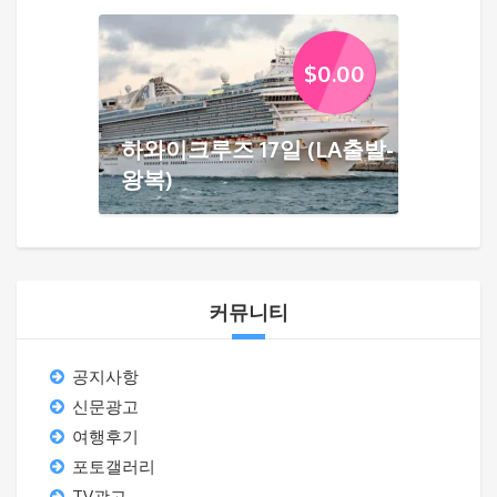
$
0.00
하와이크루즈 17일 (LA출발-
왕복)
커뮤니티
공지사항
신문광고
여행후기
포토갤러리
TV광고